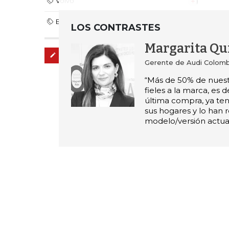
Volvo
BMW
LOS CONTRASTES
Margarita Qu
Administre sus temas
Gerente de Audi Colomb
“Más de 50% de nuest
fieles a la marca, es d
última compra, ya ten
sus hogares y lo han
modelo/versión actual