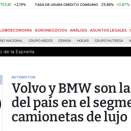
 de la Espriella
+2,19%
29,66%
+0,87%
+3,02%
TASA DE USURA CRÉDITO CONSUMO
LOBOECONOMÍA
AGRONEGOCIOS
ANÁLISIS
ASUNTOS LEGALES
RNO NACIONAL
GRUPO ARGOS
ODINSA
HOGAR
GRUPO NUTRESA
A
 de la Espriella
AUTOMOTOR
Volvo y BMW son la
del país en el segm
camionetas de lujo