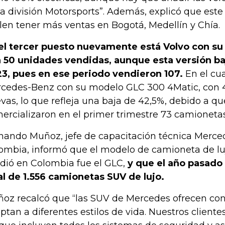
la división Motorsports”. Además, explicó que este
len tener más ventas en Bogotá, Medellín y Chía.
el tercer puesto nuevamente está Volvo con s
 50 unidades vendidas, aunque esta versión ba
3, pues en ese periodo vendieron 107.
En el cua
cedes-Benz con su modelo GLC 300 4Matic, con 
vas, lo que refleja una baja de 42,5%, debido a q
ercializaron en el primer trimestre 73 camionetas
nando Muñoz, jefe de capacitación técnica Merc
ombia, informó que el modelo de camioneta de l
dió en Colombia fue el GLC,
y que el año pasado
al de 1.556 camionetas SUV de lujo.
oz recalcó que “las SUV de Mercedes ofrecen conf
ptan a diferentes estilos de vida. Nuestros clientes