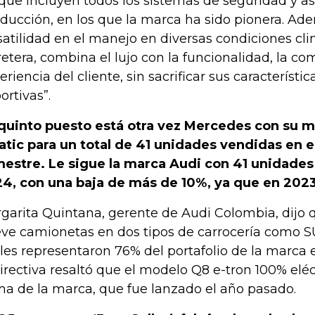
que incluyen todos los sistemas de seguridad y asi
ducción, en los que la marca ha sido pionera. Ad
satilidad en el manejo en diversas condiciones cli
retera, combina el lujo con la funcionalidad, la co
eriencia del cliente, sin sacrificar sus característic
ortivas”.
quinto puesto está otra vez Mercedes con su 
tic para un total de 41 unidades vendidas en e
mestre. Le sigue la marca Audi con 41 unidades
4, con una baja de más de 10%, ya que en 2023
garita Quintana, gerente de Audi Colombia, dijo 
ve camionetas en dos tipos de carrocería como SU
les representaron 76% del portafolio de la marca 
directiva resaltó que el modelo Q8 e-tron 100% eléc
a de la marca, que fue lanzado el año pasado.