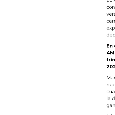
por
con
ver
car
exp
dep
En 
4Ma
tri
202
Mar
nue
cua
la 
gam