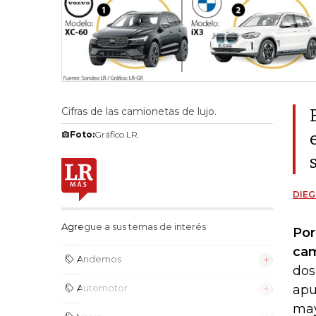
Cifras de las camionetas de lujo.
Foto:
Gráfico LR.
DIEG
Agregue a sus temas de interés
Por
cam
Andemos
dos
apu
Automotor
may