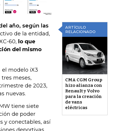
del año, según las
ARTÍCULO
RELACIONADO
ctivo de la entidad,
 XC-60,
lo que
ción del mismo
 el modelo iX3
 tres meses,
CMA CGM Group
trimestre de 2023,
hizo alianza con
Renault y Volvo
as nuevas.
para la creación
de vans
BMW tiene siete
eléctricas
pción de poder
s y conectables, así
siones deportivas