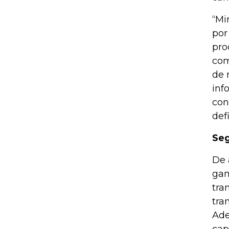
“Mi
por
pro
com
de 
inf
con
def
Se
De 
gam
tra
tra
Ade
cap