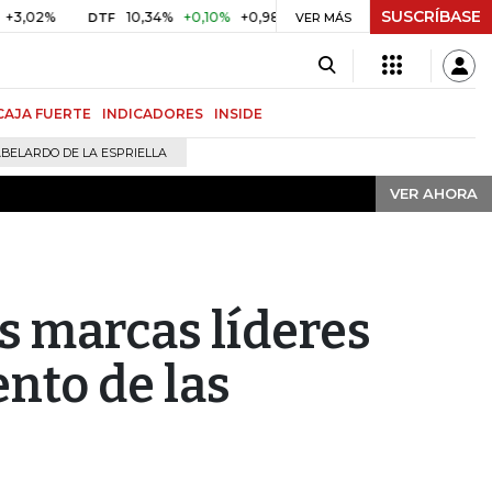
SUSCRÍBASE
VER AHORA
10,34%
+0,10%
+0,98%
$ 416,91
+$ 0,05
+0,01%
DTF
UVR
VER MÁS
CAJA FUERTE
INDICADORES
INSIDE
BELARDO DE LA ESPRIELLA
VER AHORA
s marcas líderes
ento de las