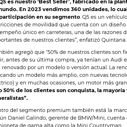
 Q5 es nuestro ‘Best Seller’, fabricado en la pla
mundo. En 2023 vendimos 360 unidades, lo cua
participación en su segmento
. Q5 es un vehículo
tricciones de movilidad que cuenta con un diseño
empeño único en carreteras, una de las razones
ortantes de nuestros clientes”, enfatizó Quintana.
bién agregó que “50% de nuestros clientes son fie
ir, antes de su última compra, ya tenían un Audi e
 renovado por un modelo o versión actual. La ren
cando un modelo más amplio, con nuevas tecnolo
ctrico) y en muchas ocasiones, un motor más grand
o 50% de los clientes son conquista, la mayorí
eralistas”.
tro del segmento premium también está la marca 
ún Daniel Galindo, gerente de BMW/Mini, cuenta
ioneta de gama alta como la Mini Countryman.