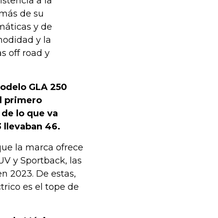
stencia a la
emás de su
máticas y de
modidad y la
as off road y
modelo GLA 250
l primero
 de lo que va
 llevaban 46.
que la marca ofrece
V y Sportback, las
en 2023. De estas,
trico es el tope de