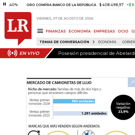
Posesión presidencial de Abelardo
EN VIVO
0%
$ 408.498,97
+$ 8.753,81
ORO COMPRA BANCO DE LA REPÚBLICA
VIERNES, 07 DE AGOSTO DE 2026
FINANZAS
ECONOMÍA
EMPRESAS
OCIO
G
TEMAS DE CONVERSACIÓN
ECONOMÍA
GOBIE
Posesión presidencial de Abelardo
EN VIVO