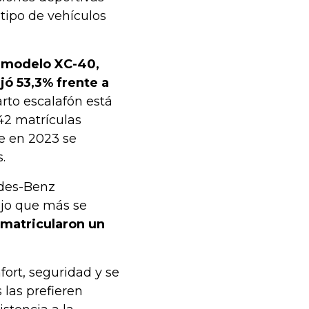
 tipo de vehículos
u modelo XC-40,
jó 53,3% frente a
rto escalafón está
42 matrículas
ue en 2023 se
.
edes-Benz
ujo que más se
 matricularon un
ort, seguridad y se
 las prefieren