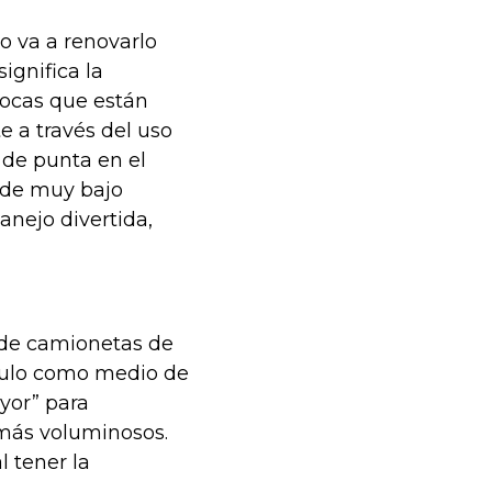
o va a renovarlo
ignifica la
pocas que están
 a través del uso
 de punta en el
o de muy bajo
nejo divertida,
s de camionetas de
ículo como medio de
yor” para
 más voluminosos.
l tener la