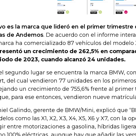
vo es la marca que lideró en el primer trimestre 
ras de Andemos
. De acuerdo con el informe intera
marca ha comercializado 87 vehículos del modelo
resentó un crecimiento de 262,5% en compara
iodo de 2023, cuando alcanzó 24 unidades.
el segundo lugar se encuentra la marca BMW, con
rt, del cual vendieron 77 unidades en los primeros
lejando un crecimiento de 755,6% frente al primer 
que, para ese entonces, vendieron nueve matrícul
iel Galindo, gerente de BMW/Mini, explicó que “
elos como las X1, X2, X3, X4, X5, X6 y X7, con la o
gir entre motorizaciones a gasolina, híbridas ligera
o 100% eléctricas, aunque hay que añadir las ver