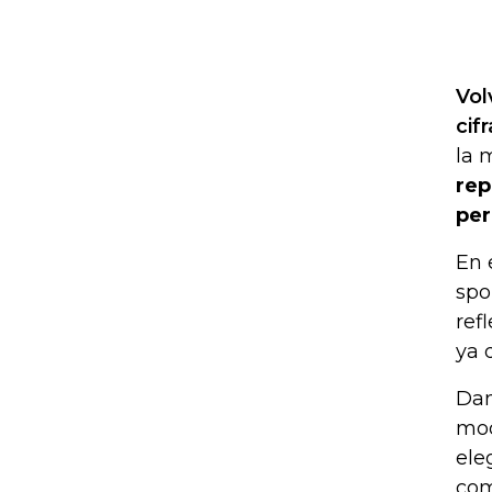
Vol
cif
la 
rep
per
En 
spo
ref
ya 
Dan
mod
ele
com