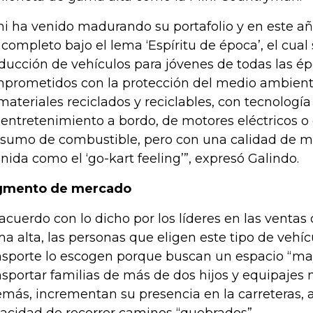
ni ha venido madurando su portafolio y en este añ
 completo bajo el lema ‘Espíritu de época’, el cual s
ducción de vehículos para jóvenes de todas las é
prometidos con la protección del medio ambiente
materiales reciclados y reciclables, con tecnología
oentretenimiento a bordo, de motores eléctricos 
sumo de combustible, pero con una calidad de ma
inida como el ‘go-kart feeling’”, expresó Galindo.
gmento de mercado
acuerdo con lo dicho por los líderes en las venta
a alta, las personas que eligen este tipo de veh
nsporte lo escogen porque buscan un espacio “ma
nsportar familias de más de dos hijos y equipajes
más, incrementan su presencia en la carreteras, a
acidad de recorrer caminos “quebrados”.