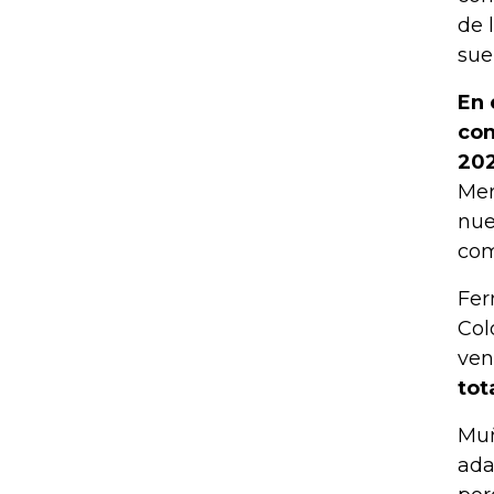
de 
sue
En 
con
202
Mer
nue
com
Fer
Col
ven
tot
Muñ
ada