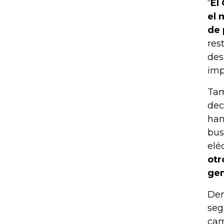
“
El
el 
de 
res
des
imp
Tam
dec
han
bus
elé
otr
gen
Den
seg
cam