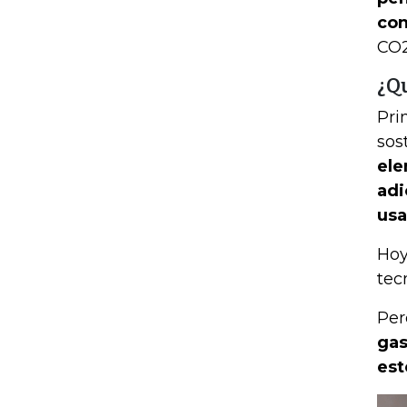
co
CO2
¿Q
Pri
sos
ele
adi
usa
Hoy
tec
Per
gas
est