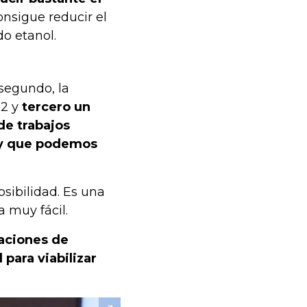
consigue reducir el
o etanol.
 segundo, la
O2 y
tercero un
de trabajos
o y que podemos
osibilidad. Es una
a muy fácil.
aciones de
para viabilizar