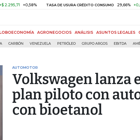
0,58%
29,66%
+0,87%
+3,02%
TASA DE USURA CRÉDITO CONSUMO
LOBOECONOMÍA
AGRONEGOCIOS
ANÁLISIS
ASUNTOS LEGALES
ÍA
CARBÓN
VENEZUELA
PETRÓLEO
GRUPO ARGOS
EBITDA
AMÉ
AUTOMOTOR
Volkswagen lanza 
plan piloto con aut
con bioetanol