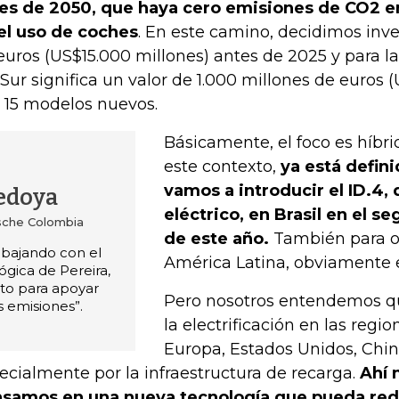
es de 2050, que haya cero emisiones de CO2 en
el uso de coches
. En este camino, decidimos inve
euros (US$15.000 millones) antes de 2025 y para l
 Sur significa un valor de 1.000 millones de euros 
 15 modelos nuevos.
Básicamente, el foco es híbrid
este contexto,
ya está defin
vamos a introducir el ID.4, 
Bedoya
eléctrico, en Brasil en el 
sche Colombia
de este año.
También para ot
bajando con el
América Latina, obviamente 
ógica de Pereira,
sto para apoyar
Pero nosotros entendemos qu
s emisiones”.
la electrificación en las regi
Europa, Estados Unidos, Chin
ecialmente por la infraestructura de recarga.
Ahí 
samos en una nueva tecnología que pueda redu