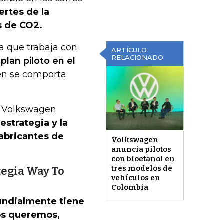
ertes de la
s de CO2.
la que trabaja con
ARTÍCULO
RELACIONADO
plan piloto en el
en se comporta
e Volkswagen
estrategia y la
fabricantes de
Volkswagen
anuncia pilotos
con bioetanol en
tres modelos de
tegia Way To
vehículos en
Colombia
ndialmente tiene
ros queremos,