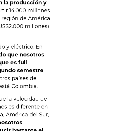
 la producción y
rtir 14.000 millones
a región de América
(US$2.000 millones)
o y eléctrico. En
ido que nosotros
que es full
segundo semestre
ros países de
está Colombia.
e la velocidad de
ones es diferente en
a, América del Sur,
nosotros
cir bastante el