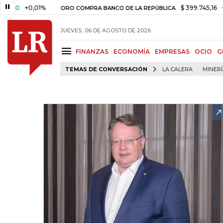
%
$ 399.745,16
+$ 2.295,71
+
ORO COMPRA BANCO DE LA REPÚBLICA
JUEVES, 06 DE AGOSTO DE 2026
FINANZAS
ECONOMÍA
EMPRESAS
OCIO
G
TEMAS DE CONVERSACIÓN
LA CALERA
MINER