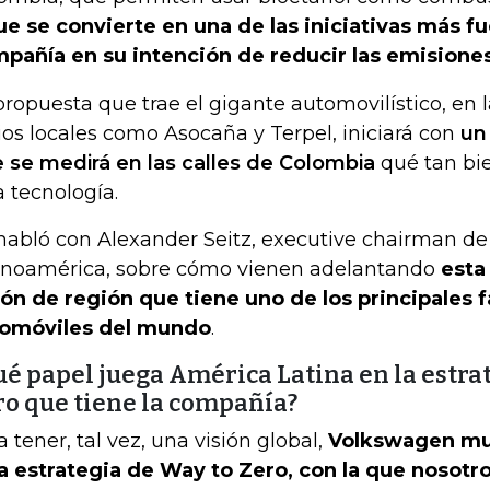
ue se convierte en una de las iniciativas más fu
pañía en su intención de reducir las emisione
propuesta que trae el gigante automovilístico, en 
ios locales como Asocaña y Terpel, iniciará con
un 
 se medirá en las calles de Colombia
qué tan bi
a tecnología.
habló con Alexander Seitz, executive chairman d
inoamérica, sobre cómo vienen adelantando
esta 
ión de región que tiene uno de los principales 
omóviles del mundo
.
ué papel juega América Latina en la estra
ro que tiene la compañía?
a tener, tal vez, una visión global,
Volkswagen mu
a estrategia de Way to Zero, con la que nosot