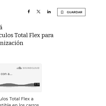
GUARDAR
á
ulos Total Flex para
onización
los Total Flex a
ible en los carros