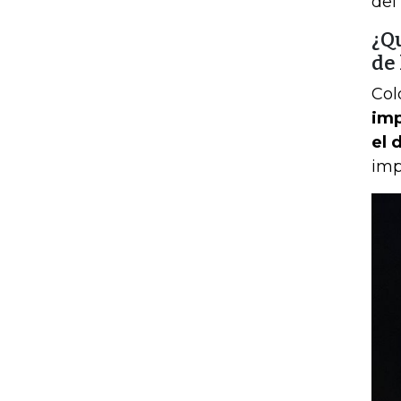
del
¿Q
de
Col
imp
el 
imp