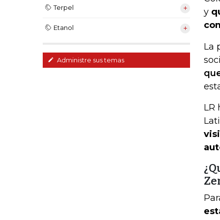
Terpel
y
q
com
Etanol
La 
soc
Administre sus temas
que
est
LR 
Lat
vis
aut
¿Q
Ze
Par
est