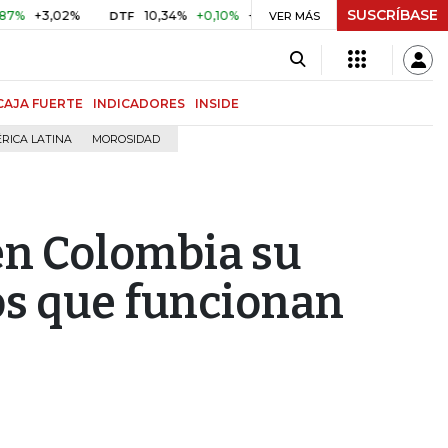
SUSCRÍBASE
10,34%
+0,10%
+0,98%
$ 416,86
+$ 0,05
+0,01%
DTF
UVR
VER MÁS
CAJA FUERTE
INDICADORES
INSIDE
RICA LATINA
MOROSIDAD
en Colombia su
os que funcionan