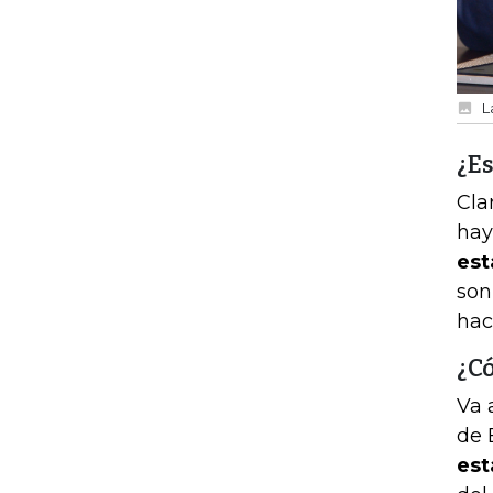
L
¿Es
Cla
hay
est
son
hac
¿C
Va 
de B
est