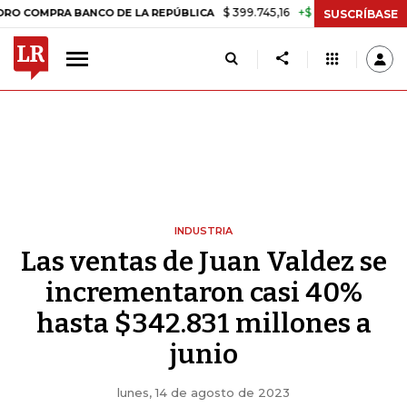
$ 399.745,16
+$ 2.295,71
+0,58%
MPRA BANCO DE LA REPÚBLICA
TA
SUSCRÍBASE
INDUSTRIA
Las ventas de Juan Valdez se
incrementaron casi 40%
hasta $342.831 millones a
junio
lunes, 14 de agosto de 2023