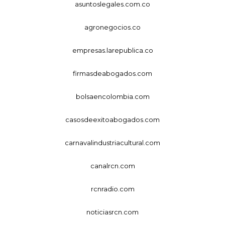
asuntoslegales.com.co
agronegocios.co
empresas.larepublica.co
firmasdeabogados.com
bolsaencolombia.com
casosdeexitoabogados.com
carnavalindustriacultural.com
canalrcn.com
rcnradio.com
noticiasrcn.com