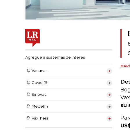
Agregue a sus temas de interés
MARÍ
Vacunas
Des
Covid-19
Bog
Sinovac
Vax
su 
Medellín
Par
VaxThera
US$