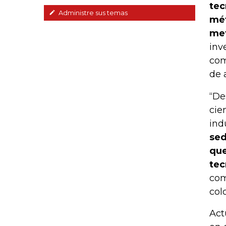
tec
Administre sus temas
mét
met
inv
com
de 
“De
cie
ind
sed
que
tec
com
col
Act