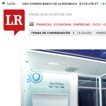
0%
$ 408.498,97
+$ 8.753,81
ORO COMPRA BANCO DE LA REPÚBLICA
JUEVES, 06 DE AGOSTO DE 2026
FINANZAS
ECONOMÍA
EMPRESAS
OCIO
G
TEMAS DE CONVERSACIÓN
LA CALERA
MINER