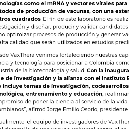
nologías como el mRNA y vectores virales para 
odos de producción de vacunas, con una exten
ros cuadrados
. El fin de este laboratorio es real
estigación y diseñar, producir y validar candidatos
o optimizar procesos de producción y generar va
alta calidad que serán utilizados en estudios preclí
sde VaxThera venimos fortaleciendo nuestras ca
ncia y tecnología para posicionar a Colombia como 
ustria de la biotecnología y salud.
Con la inaugur
e de investigación y la alianza con el Instituto
 incluye temas de investigación, codesarrollos
nológica, entrenamiento y educación,
reafirma
promiso de poner la ciencia al servicio de la vida 
ombianos”, afirmó Jorge Emilio Osorio, presidente
ualmente, el equipo de investigadores de VaxThe