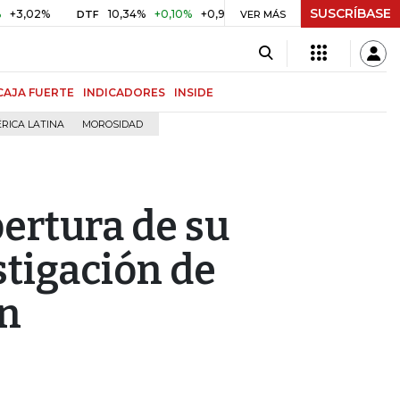
SUSCRÍBASE
%
10,34%
+0,10%
+0,98%
$ 416,86
+$ 0,05
+0,01%
DTF
UVR
VER MÁS
CAJA FUERTE
INDICADORES
INSIDE
RICA LATINA
MOROSIDAD
ertura de su
stigación de
ín