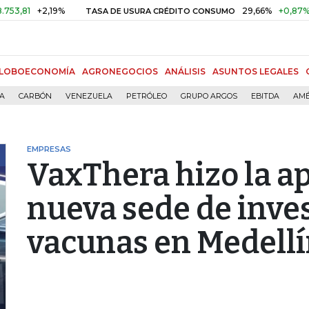
+2,19%
29,66%
+0,87%
+3,02
TASA DE USURA CRÉDITO CONSUMO
LOBOECONOMÍA
AGRONEGOCIOS
ANÁLISIS
ASUNTOS LEGALES
ÍA
CARBÓN
VENEZUELA
PETRÓLEO
GRUPO ARGOS
EBITDA
AMÉ
EMPRESAS
VaxThera hizo la ap
nueva sede de inve
vacunas en Medell