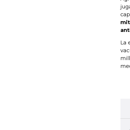
jug
cap
mit
ant
La 
vac
mil
med