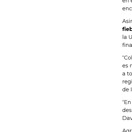
en 
enc
Asi
fie
la 
fin
“Co
es 
a t
reg
de 
“En
des
Dav
Agr