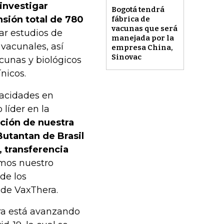
investigar
Bogotá tendrá
sión total de 780
fábrica de
vacunas que será
izar estudios de
manejada por la
 vacunales, así
empresa China,
Sinovac
cunas y biológicos
nicos.
pacidades en
líder en la
ación de nuestra
 Butantan de Brasil
, transferencia
mos nuestro
de los
 de VaxThera.
ra está avanzando