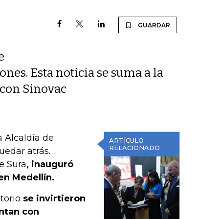
GUARDAR
e
ones. Esta noticia se suma a la
 con Sinovac
a Alcaldía de
ARTÍCULO
RELACIONADO
uedar atrás.
e Sura
, inauguró
en Medellín.
atorio
se invirtieron
ntan con