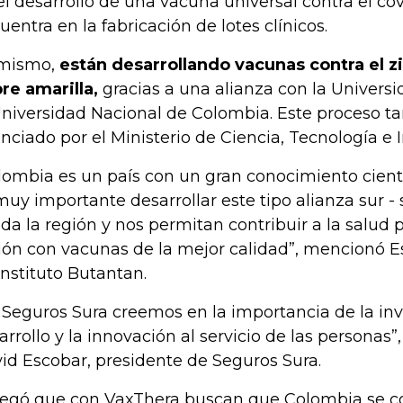
el desarrollo de una vacuna universal contra el covi
uentra en la fabricación de lotes clínicos.
mismo,
están desarrollando vacunas contra el z
bre amarilla,
gracias a una alianza con la Univers
Universidad Nacional de Colombia. Este proceso t
anciado por el Ministerio de Ciencia, Tecnología e 
lombia es un país con un gran conocimiento cientí
muy importante desarrollar este tipo alianza sur -
oda la región y nos permitan contribuir a la salud 
ión con vacunas de la mejor calidad”, mencionó Es
Instituto Butantan.
 Seguros Sura creemos en la importancia de la inv
arrollo y la innovación al servicio de las personas
id Escobar, presidente de Seguros Sura.
egó que con VaxThera buscan que Colombia se co