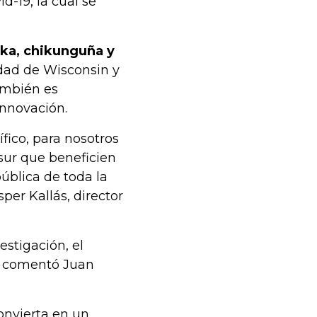
d-19, la cual se
ika, chikunguña y
idad de Wisconsin y
ambién es
Innovación.
fico, para nosotros
 sur que beneficien
pública de toda la
per Kallás, director
estigación, el
”, comentó Juan
nvierta en un