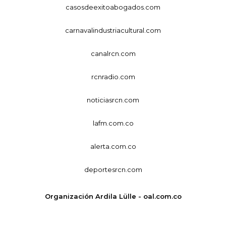
casosdeexitoabogados.com
carnavalindustriacultural.com
canalrcn.com
rcnradio.com
noticiasrcn.com
lafm.com.co
alerta.com.co
deportesrcn.com
Organización Ardila Lülle - oal.com.co