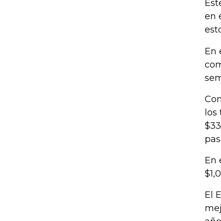
Est
en 
est
En 
com
sem
Con
los
$33
pas
En 
$1,0
El 
mej