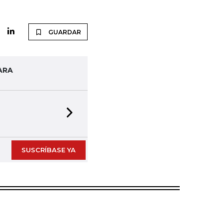
GUARDAR
ARA
Next slide
SUSCRÍBASE YA