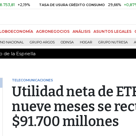
 de la Espriella
1
+2,19%
29,66%
+0,87%
+3,
TASA DE USURA CRÉDITO CONSUMO
LOBOECONOMÍA
AGRONEGOCIOS
ANÁLISIS
ASUNTOS LEGALES
RNO NACIONAL
GRUPO ARGOS
ODINSA
HOGAR
GRUPO NUTRESA
A
 de la Espriella
TELECOMUNICACIONES
Utilidad neta de ET
nueve meses se recu
$91.700 millones