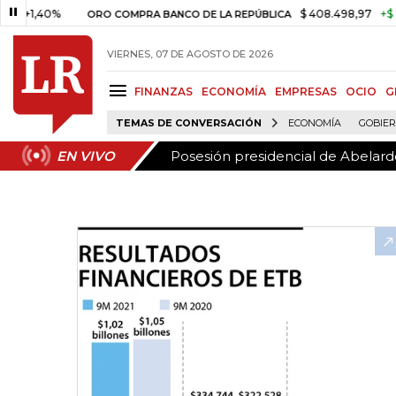
Posesión presidencial de Abelardo
EN VIVO
,40%
$ 408.498,97
+$ 8.753,8
ORO COMPRA BANCO DE LA REPÚBLICA
VIERNES, 07 DE AGOSTO DE 2026
FINANZAS
ECONOMÍA
EMPRESAS
OCIO
G
TEMAS DE CONVERSACIÓN
ECONOMÍA
GOBIE
Posesión presidencial de Abelardo
EN VIVO