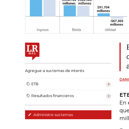
Agregue a sus temas de interés
DANI
ETB
ET
Resultados financieros
En 
que
Administre sus temas
mil