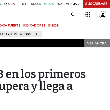
SUSCRÍBASE
VER AHORA
02%
10,34%
+0,10%
+0,98%
$ 416,91
+$ 0,05
+0,01%
DTF
UVR
VER MÁS
CAJA FUERTE
INDICADORES
INSIDE
BELARDO DE LA ESPRIELLA
VER AHORA
B en los primeros
pera y llega a