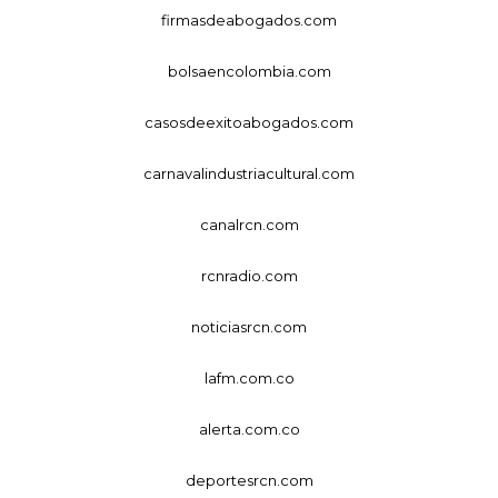
firmasdeabogados.com
bolsaencolombia.com
casosdeexitoabogados.com
carnavalindustriacultural.com
canalrcn.com
rcnradio.com
noticiasrcn.com
lafm.com.co
alerta.com.co
deportesrcn.com