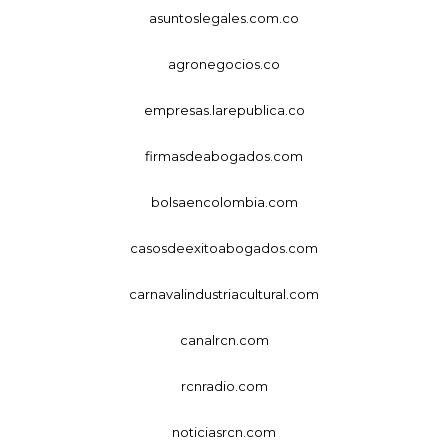
asuntoslegales.com.co
agronegocios.co
empresas.larepublica.co
firmasdeabogados.com
bolsaencolombia.com
casosdeexitoabogados.com
carnavalindustriacultural.com
canalrcn.com
rcnradio.com
noticiasrcn.com