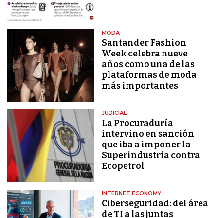
MODA
Santander Fashion
Week celebra nueve
años como una de las
plataformas de moda
más importantes
JUDICIAL
La Procuraduría
intervino en sanción
que iba a imponer la
Superindustria contra
Ecopetrol
INTERNET ECONOMY
Ciberseguridad: del área
de TI a las juntas