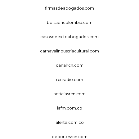
firmasdeabogados.com
bolsaencolombia.com
casosdeexitoabogados.com
carnavalindustriacultural.com
canalrcn.com
rcnradio.com
noticiasrcn.com
lafm.com.co
alerta.com.co
deportesrcn.com