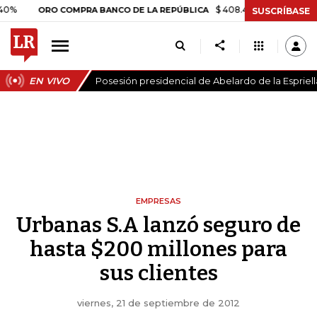
$ 408.498,97
+$ 8.753,81
+2,1
ORO COMPRA BANCO DE LA REPÚBLICA
SUSCRÍBASE
EN VIVO
Posesión presidencial de Abelardo de la Espriell
EMPRESAS
Urbanas S.A lanzó seguro de
hasta $200 millones para
sus clientes
viernes, 21 de septiembre de 2012