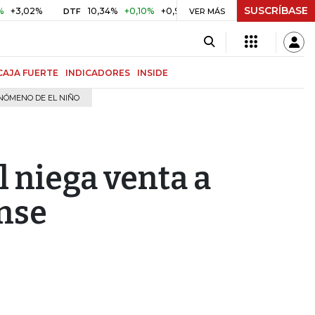
SUSCRÍBASE
02%
10,34%
+0,10%
+0,98%
$ 416,81
+$ 0,05
+0,01%
DTF
UVR
VER MÁS
CAJA FUERTE
INDICADORES
INSIDE
NÓMENO DE EL NIÑO
 niega venta a
nse