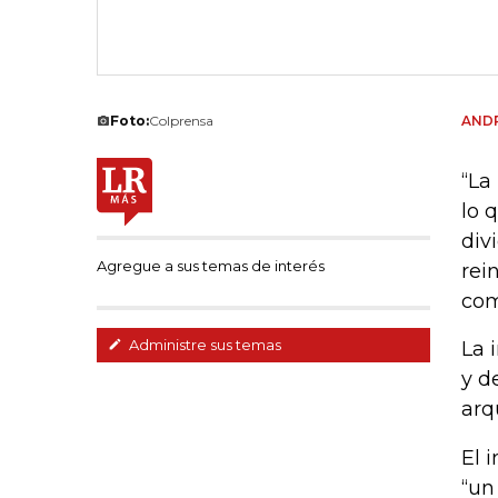
Foto:
Colprensa
AND
“La
lo 
div
Agregue a sus temas de interés
rei
com
Administre sus temas
La 
y d
arq
El 
“un