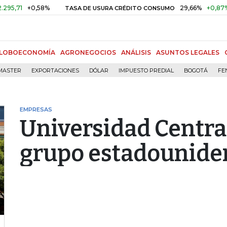
1
+0,58%
29,66%
+0,87%
+3,
TASA DE USURA CRÉDITO CONSUMO
LOBOECONOMÍA
AGRONEGOCIOS
ANÁLISIS
ASUNTOS LEGALES
MASTER
EXPORTACIONES
DÓLAR
IMPUESTO PREDIAL
BOGOTÁ
FE
EMPRESAS
Universidad Central
grupo estadounide