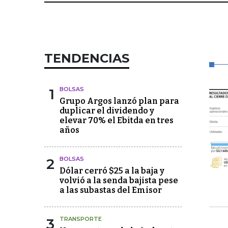
TENDENCIAS
1
BOLSAS
Grupo Argos lanzó plan para
duplicar el dividendo y
elevar 70% el Ebitda en tres
años
2
BOLSAS
Dólar cerró $25 a la baja y
volvió a la senda bajista pese
a las subastas del Emisor
3
TRANSPORTE