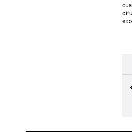
cua
dif
exp