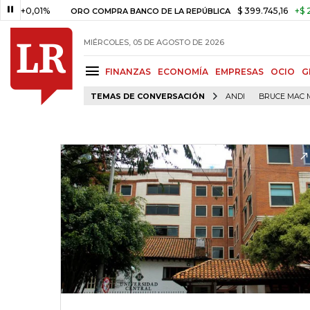
0,01%
$ 399.745,16
+$ 2.295,7
ORO COMPRA BANCO DE LA REPÚBLICA
MIÉRCOLES, 05 DE AGOSTO DE 2026
FINANZAS
ECONOMÍA
EMPRESAS
OCIO
G
TEMAS DE CONVERSACIÓN
ANDI
BRUCE MAC 