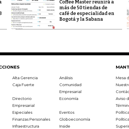
a
Coffee Master reunirá a
más de 50 tiendas de
3
café de especialidad en
Bogotá y la Sabana
CCIONES
MANT
Alta Gerencia
Análisis
Mesa d
Caja Fuerte
Comunidad
Nuestr
Empresarial
Contác
Directorio
Economía
Aviso 
Empresarial
Términ
Especiales
Eventos
Políti
Finanzas Personales
Globoeconomía
Polític
Infraestructura
Inside
Superi