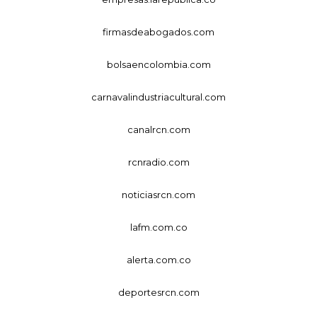
firmasdeabogados.com
bolsaencolombia.com
carnavalindustriacultural.com
canalrcn.com
rcnradio.com
noticiasrcn.com
lafm.com.co
alerta.com.co
deportesrcn.com