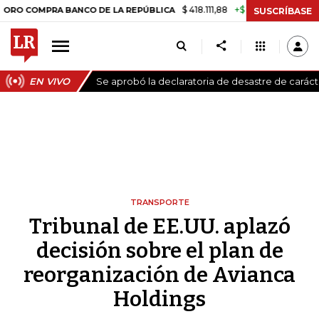
$ 418.111,88
+$ 9.612,91
+2,35%
MPRA BANCO DE LA REPÚBLICA
TAS
SUSCRÍBASE
EN VIVO
Se aprobó la declaratoria de desastre de carác
TRANSPORTE
Tribunal de EE.UU. aplazó
decisión sobre el plan de
reorganización de Avianca
Holdings