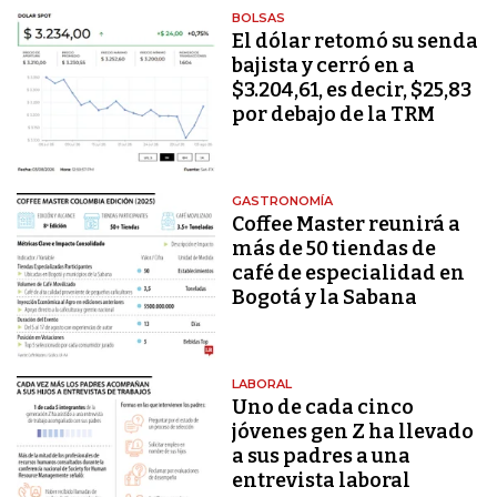
BOLSAS
El dólar retomó su senda
bajista y cerró en a
$3.204,61, es decir, $25,83
por debajo de la TRM
GASTRONOMÍA
Coffee Master reunirá a
más de 50 tiendas de
café de especialidad en
Bogotá y la Sabana
LABORAL
Uno de cada cinco
jóvenes gen Z ha llevado
a sus padres a una
entrevista laboral