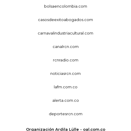
bolsaencolombia.com
casosdeexitoabogados.com
carnavalindustriacultural.com
canalrcn.com
rcnradio.com
noticiasrcn.com
lafm.com.co
alerta.com.co
deportesrcn.com
Organización Ardila Lülle - oal.com.co