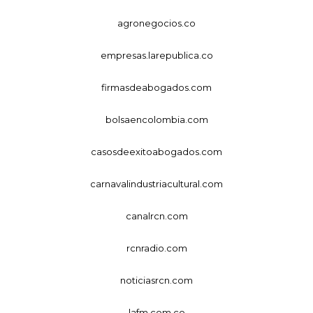
agronegocios.co
empresas.larepublica.co
firmasdeabogados.com
bolsaencolombia.com
casosdeexitoabogados.com
carnavalindustriacultural.com
canalrcn.com
rcnradio.com
noticiasrcn.com
lafm.com.co