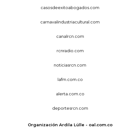
casosdeexitoabogados.com
carnavalindustriacultural.com
canalrcn.com
rcnradio.com
noticiasrcn.com
lafm.com.co
alerta.com.co
deportesrcn.com
Organización Ardila Lülle - oal.com.co