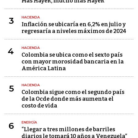
Más Hayek, mucho más Hayek
HACIENDA
3
Inflación se ubicaría en 6,2% en julio y
regresaría a niveles máximos de 2024
HACIENDA
4
Colombia se ubica como el sexto país
con mayor morosidad bancaria en la
América Latina
HACIENDA
5
Colombia sigue como el segundo país
de la Ocde donde más aumenta el
costo de vida
ENERGÍA
6
“Llegar a tres millones de barriles
diarios le tomará 10 años a Venezuela”