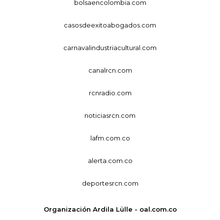
bolsaencolombia.com
casosdeexitoabogados.com
carnavalindustriacultural.com
canalrcn.com
rcnradio.com
noticiasrcn.com
lafm.com.co
alerta.com.co
deportesrcn.com
Organización Ardila Lülle - oal.com.co