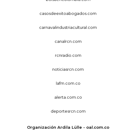
casosdeexitoabogados.com
carnavalindustriacultural.com
canalrcn.com
rcnradio.com
noticiasrcn.com
lafm.com.co
alerta.com.co
deportesrcn.com
Organización Ardila Lülle - oal.com.co