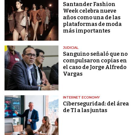
Santander Fashion
Week celebra nueve
años como una de las
plataformas de moda
más importantes
JUDICIAL
Sanguino señaló que no
compulsaron copias en
el caso de Jorge Alfredo
Vargas
INTERNET ECONOMY
Ciberseguridad: del área
de TI a las juntas