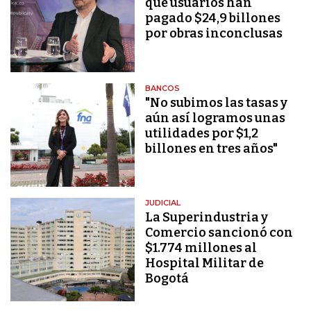
que usuarios han
pagado $24,9 billones
por obras inconclusas
BANCOS
"No subimos las tasas y
aún así logramos unas
utilidades por $1,2
billones en tres años"
JUDICIAL
La Superindustria y
Comercio sancionó con
$1.774 millones al
Hospital Militar de
Bogotá