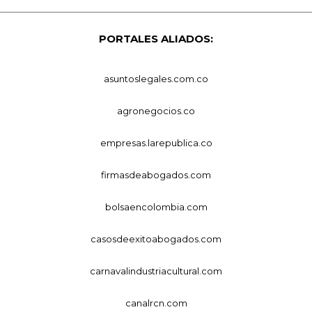
PORTALES ALIADOS:
asuntoslegales.com.co
agronegocios.co
empresas.larepublica.co
firmasdeabogados.com
bolsaencolombia.com
casosdeexitoabogados.com
carnavalindustriacultural.com
canalrcn.com