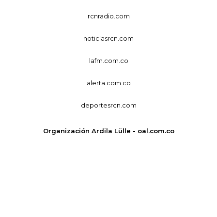
rcnradio.com
noticiasrcn.com
lafm.com.co
alerta.com.co
deportesrcn.com
Organización Ardila Lülle - oal.com.co