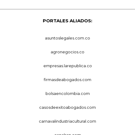
PORTALES ALIADOS:
asuntoslegales.com.co
agronegocios.co
empresas.larepublica.co
firmasdeabogados.com
bolsaencolombia.com
casosdeexitoabogados.com
carnavalindustriacultural.com
canalrcn.com