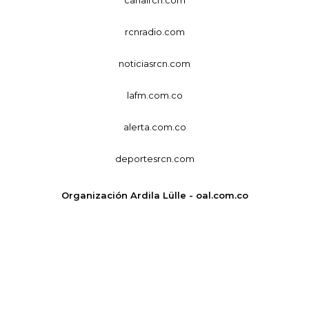
rcnradio.com
noticiasrcn.com
lafm.com.co
alerta.com.co
deportesrcn.com
Organización Ardila Lülle - oal.com.co