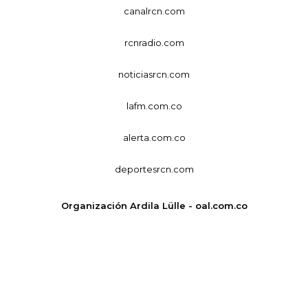
canalrcn.com
rcnradio.com
noticiasrcn.com
lafm.com.co
alerta.com.co
deportesrcn.com
Organización Ardila Lülle - oal.com.co