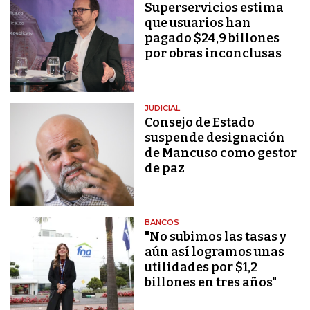
Superservicios estima
que usuarios han
pagado $24,9 billones
por obras inconclusas
JUDICIAL
Consejo de Estado
suspende designación
de Mancuso como gestor
de paz
BANCOS
"No subimos las tasas y
aún así logramos unas
utilidades por $1,2
billones en tres años"