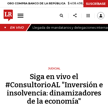
$ 408.498,97
+$ 8.753,81
+2,19%
O COMPRA BANCO DE LA REPÚBLICA
SUSCRÍBASE
EN VIVO
Llegada de mandatarios y delegaciones internaci
JUDICIAL
Siga en vivo el
#ConsultorioAL "Inversión e
insolvencia: dinamizadores
de la economía"