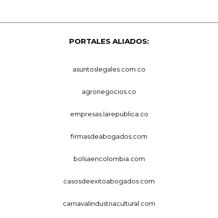
PORTALES ALIADOS:
asuntoslegales.com.co
agronegocios.co
empresas.larepublica.co
firmasdeabogados.com
bolsaencolombia.com
casosdeexitoabogados.com
carnavalindustriacultural.com