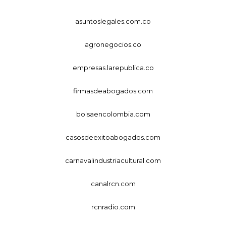
asuntoslegales.com.co
agronegocios.co
empresas.larepublica.co
firmasdeabogados.com
bolsaencolombia.com
casosdeexitoabogados.com
carnavalindustriacultural.com
canalrcn.com
rcnradio.com