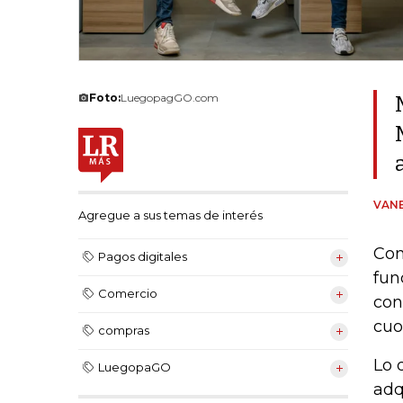
Foto:
LuegopagGO.com
VANE
Agregue a sus temas de interés
Com
Pagos digitales
fun
Comercio
con
cuo
compras
Lo 
LuegopaGO
adq