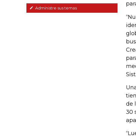
par
Administre sus temas
“Nu
ide
glo
bus
Cre
par
med
Sis
Una
tie
de 
30 
apa
“Lu