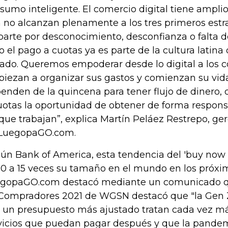
sumo inteligente. El comercio digital tiene ampli
 no alcanzan plenamente a los tres primeros estr
parte por desconocimiento, desconfianza o falta de
o el pago a cuotas ya es parte de la cultura latina 
ado. Queremos empoderar desde lo digital a los
iezan a organizar sus gastos y comienzan su vida 
enden de la quincena para tener flujo de dinero, 
uotas la oportunidad de obtener de forma respons
 que trabajan”, explica Martín Peláez Restrepo, g
LuegopaGO.com.
ún Bank of America, esta tendencia del 'buy now p
10 a 15 veces su tamaño en el mundo en los próxi
gopaGO.com destacó mediante un comunicado qu
Compradores 2021 de WGSN destacó que "la Gen Z 
 un presupuesto más ajustado tratan cada vez m
vicios que puedan pagar después y que la pandem