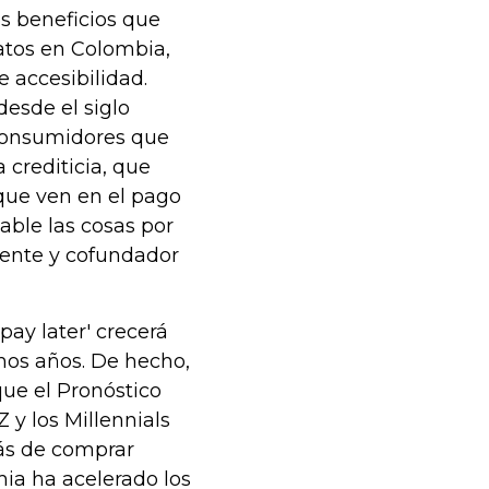
os beneficios que
atos en Colombia,
 accesibilidad.
desde el siglo
 consumidores que
crediticia, que
que ven en el pago
able las cosas por
erente y cofundador
ay later' crecerá
mos años. De hecho,
e el Pronóstico
y los Millennials
ás de comprar
ia ha acelerado los