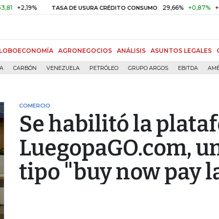
2,19%
29,66%
+0,87%
+3,02%
TASA DE USURA CRÉDITO CONSUMO
LOBOECONOMÍA
AGRONEGOCIOS
ANÁLISIS
ASUNTOS LEGALES
ÍA
CARBÓN
VENEZUELA
PETRÓLEO
GRUPO ARGOS
EBITDA
AMÉ
COMERCIO
Se habilitó la plat
LuegopaGO.com, un
tipo "buy now pay l