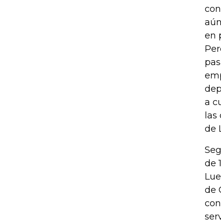
con
aún
en 
Per
pas
emp
dep
a c
las
de 
Seg
de 
Lue
de 
con
ser