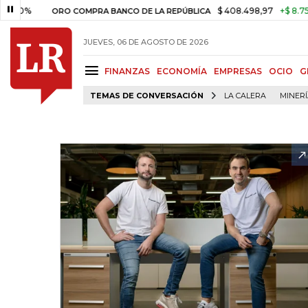
$ 408.498,97
+$ 8.753,81
+
ORO COMPRA BANCO DE LA REPÚBLICA
JUEVES, 06 DE AGOSTO DE 2026
FINANZAS
ECONOMÍA
EMPRESAS
OCIO
G
TEMAS DE CONVERSACIÓN
LA CALERA
MINER