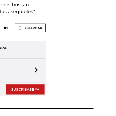
uienes buscan
tas asequibles".
GUARDAR
ARA
Next slide
SUSCRÍBASE YA