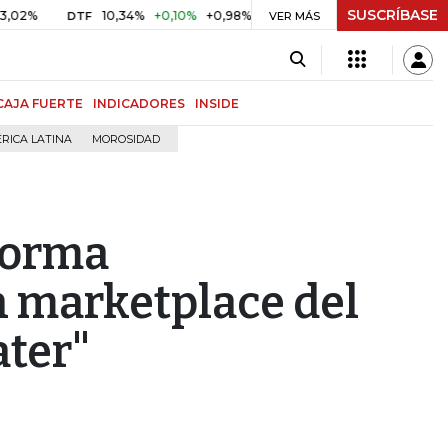
SUSCRÍBASE
10,34%
+0,10%
+0,98%
$ 416,86
+$ 0,05
+0,01%
DTF
UVR
VER MÁS
CAJA FUERTE
INDICADORES
INSIDE
RICA LATINA
MOROSIDAD
aforma
 marketplace del
ater"