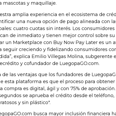
a mascotas y maquillaje.
estra amplia experiencia en el ecosistema de créd
ntificar una nueva opción de pago alineada con l
bales: cuatro cuotas sin interés. Los consumidores
can de inmediato y tienen mejor control sobre su f
ar un Marketplace con Buy Now Pay Later es un a
a seguir creciendo y fidelizando consumidores co
ida”, explica Emilio Villegas Molina, subgerente 
tecrédito y cofundador de LuegopaGO.com.
 de las ventajas que los fundadores de Luegopa
ne esta plataforma es que el proceso para obtener
la compra es digital, ágil y con 75% de aprobación
segundos se aprueba el crédito desde el teléfono, 
ratosos y sin plástico".
egopaGO.com busca mayor inclusión financiera hac