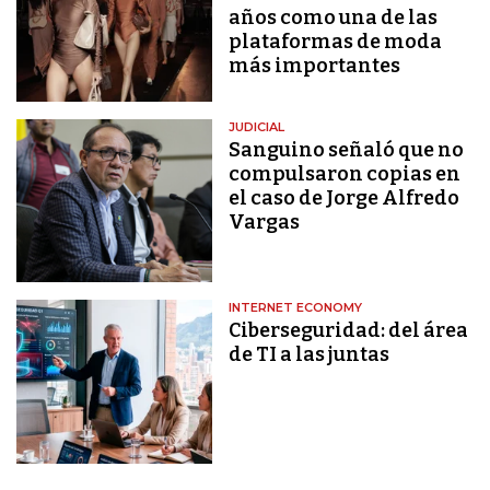
años como una de las
plataformas de moda
más importantes
JUDICIAL
Sanguino señaló que no
compulsaron copias en
el caso de Jorge Alfredo
Vargas
INTERNET ECONOMY
Ciberseguridad: del área
de TI a las juntas