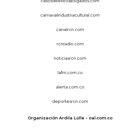
casosdeexitoabogados.com
carnavalindustriacultural.com
canalrcn.com
rcnradio.com
noticiasrcn.com
lafm.com.co
alerta.com.co
deportesrcn.com
Organización Ardila Lülle - oal.com.co