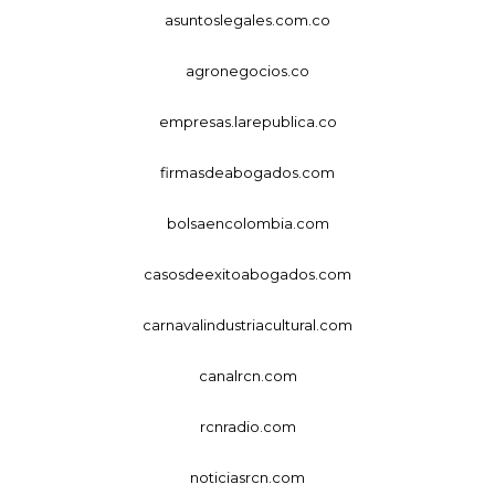
asuntoslegales.com.co
agronegocios.co
empresas.larepublica.co
firmasdeabogados.com
bolsaencolombia.com
casosdeexitoabogados.com
carnavalindustriacultural.com
canalrcn.com
rcnradio.com
noticiasrcn.com