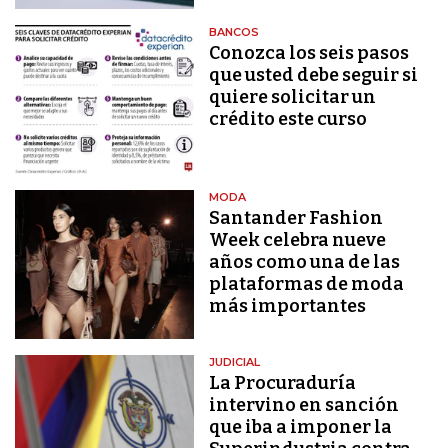
BANCOS
Conozca los seis pasos
que usted debe seguir si
quiere solicitar un
crédito este curso
MODA
Santander Fashion
Week celebra nueve
años como una de las
plataformas de moda
más importantes
JUDICIAL
La Procuraduría
intervino en sanción
que iba a imponer la