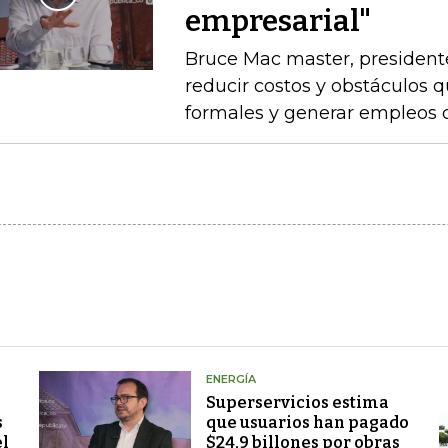
empresarial"
Bruce Mac master, president
reducir costos y obstáculos 
formales y generar empleos 
ENERGÍA
Superservicios estima
s
que usuarios han pagado
el
$24,9 billones por obras