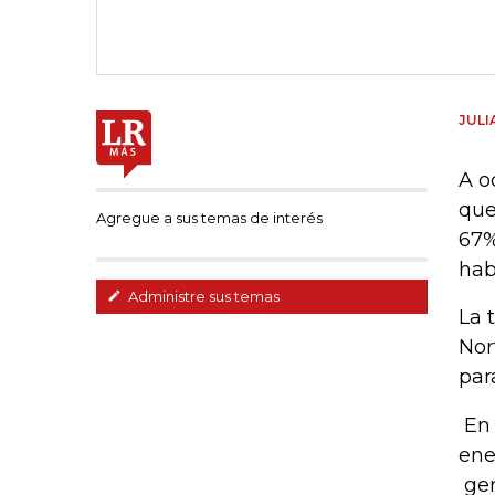
JULI
A o
que
Agregue a sus temas de interés
67%
hab
Administre sus temas
La 
Nor
par
En 
ene
gen