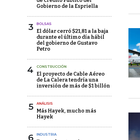
de Crédito Público del
Gobierno de la Espriella
3
BOLSAS
El dólar cerró $21,81 a la baja
durante el último día hábil
del gobierno de Gustavo
Petro
4
CONSTRUCCIÓN
El proyecto de Cable Aéreo
de La Calera tendría una
inversión de más de $1 billón
5
ANÁLISIS
Más Hayek, mucho más
Hayek
6
INDUSTRIA