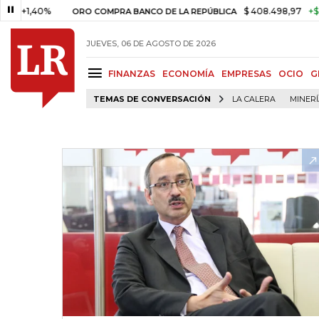
,40%
$ 408.498,97
+$ 8.753,
ORO COMPRA BANCO DE LA REPÚBLICA
JUEVES, 06 DE AGOSTO DE 2026
FINANZAS
ECONOMÍA
EMPRESAS
OCIO
G
TEMAS DE CONVERSACIÓN
LA CALERA
MINER