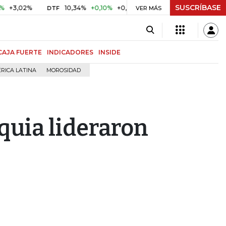
SUSCRÍBASE
02%
10,34%
+0,10%
+0,98%
$ 416,86
+$ 0,05
+0,01
DTF
UVR
VER MÁS
CAJA FUERTE
INDICADORES
INSIDE
RICA LATINA
MOROSIDAD
quia lideraron