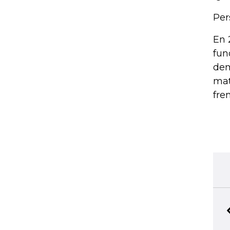
Per
En 
fun
dem
mat
fre