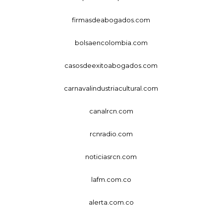
firmasdeabogados.com
bolsaencolombia.com
casosdeexitoabogados.com
carnavalindustriacultural.com
canalrcn.com
rcnradio.com
noticiasrcn.com
lafm.com.co
alerta.com.co