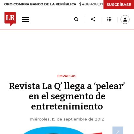
$ 408.498,97
+$ 8.753,81
+2,19%
MPRA BANCO DE LA REPÚBLICA
T
SUSCRÍBASE
EMPRESAS
Revista La Q’ llega a ‘pelear’
en el segmento de
entretenimiento
miércoles, 19 de septiembre de 2012