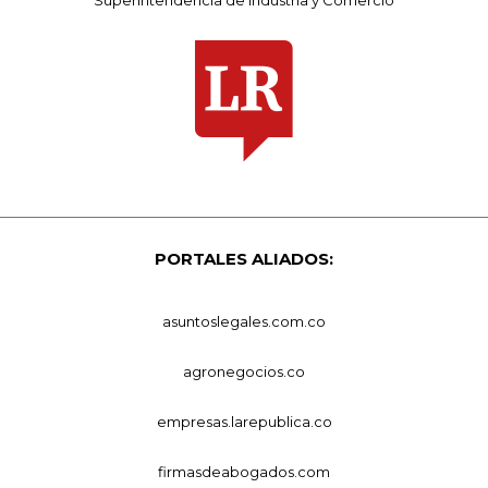
Superintendencia de Industria y Comercio
PORTALES ALIADOS:
asuntoslegales.com.co
agronegocios.co
empresas.larepublica.co
firmasdeabogados.com