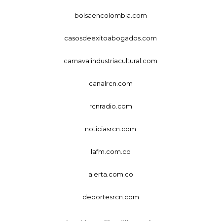
bolsaencolombia.com
casosdeexitoabogados.com
carnavalindustriacultural.com
canalrcn.com
rcnradio.com
noticiasrcn.com
lafm.com.co
alerta.com.co
deportesrcn.com