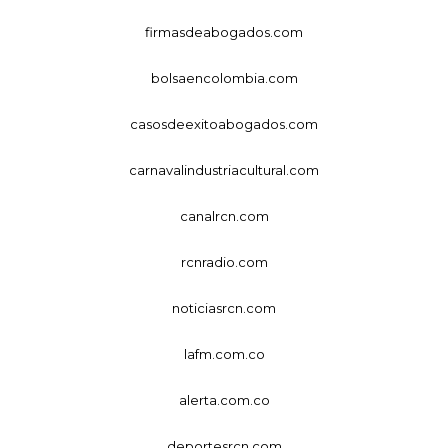
firmasdeabogados.com
bolsaencolombia.com
casosdeexitoabogados.com
carnavalindustriacultural.com
canalrcn.com
rcnradio.com
noticiasrcn.com
lafm.com.co
alerta.com.co
deportesrcn.com