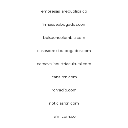
empresas.larepublica.co
firmasdeabogados.com
bolsaencolombia.com
casosdeexitoabogados.com
carnavalindustriacultural.com
canalrcn.com
rcnradio.com
noticiasrcn.com
lafm.com.co