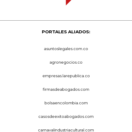
PORTALES ALIADOS:
asuntoslegales.com.co
agronegocios.co
empresas.larepublica.co
firmasdeabogados.com
bolsaencolombia.com
casosdeexitoabogados.com
carnavalindustriacultural.com