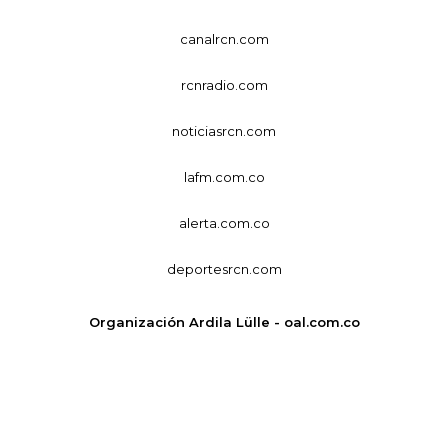
canalrcn.com
rcnradio.com
noticiasrcn.com
lafm.com.co
alerta.com.co
deportesrcn.com
Organización Ardila Lülle - oal.com.co