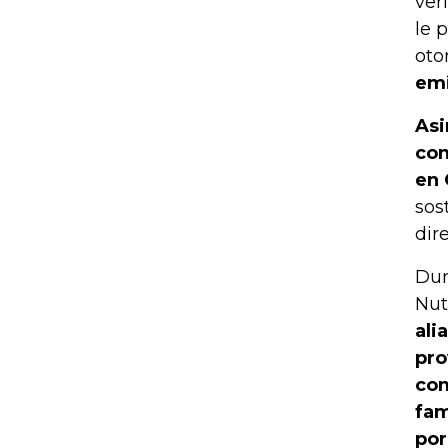
ver
le 
oto
emi
Asi
con
en 
sos
dir
Dur
Nut
ali
pro
com
fam
por