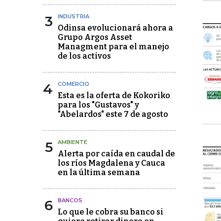
3
INDUSTRIA
Odinsa evolucionará ahora a
Grupo Argos Asset
Managment para el manejo
de los activos
4
COMERCIO
Esta es la oferta de Kokoriko
para los "Gustavos" y
"Abelardos" este 7 de agosto
5
AMBIENTE
Alerta por caída en caudal de
los ríos Magdalena y Cauca
en la última semana
6
BANCOS
Lo que le cobra su banco si