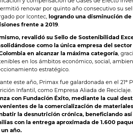
ificación y compensación de Gases de Efecto Inve
permitió renovar por quinto año consecutivo su se
rgado por Icontec,
logrando una disminución de 
siones frente a 2019
.
mismo, revalidó su Sello de Sostenibilidad Exce
solidándose como la única empresa del sector
Colombia en alcanzar la máxima categoría
, grac
tenibles en los ámbitos económico, social, ambien
eccionamiento estratégico.
ante este año, Primax fue galardonada en el 21° P
rición Infantil, como Empresa Aliada de Reciclaje.
anza con Fundación Éxito, mediante la cual dest
venientes de la comercialización de materiales
batir la desnutrición crónica, beneficiando as
ilias con la entrega aproximada de 1.600 paque
 un año.