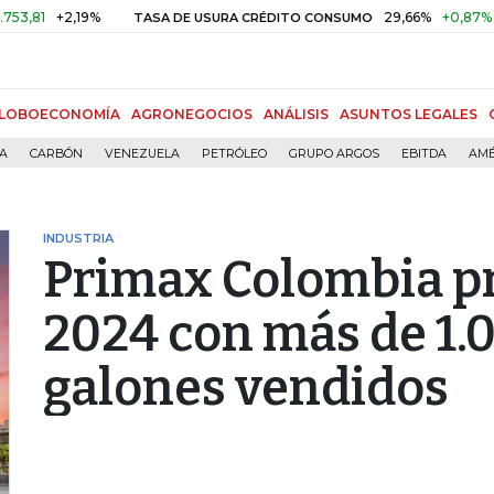
+2,19%
29,66%
+0,87%
+3,02%
TASA DE USURA CRÉDITO CONSUMO
LOBOECONOMÍA
AGRONEGOCIOS
ANÁLISIS
ASUNTOS LEGALES
ÍA
CARBÓN
VENEZUELA
PETRÓLEO
GRUPO ARGOS
EBITDA
AMÉ
INDUSTRIA
Primax Colombia pr
2024 con más de 1.
galones vendidos