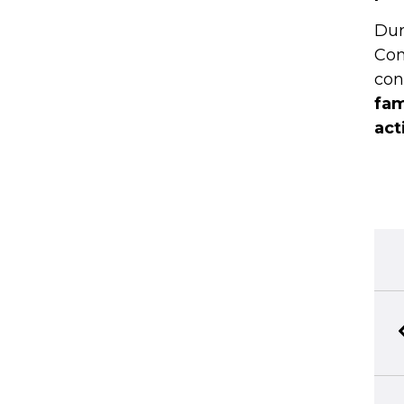
Dur
Con
con
fam
act