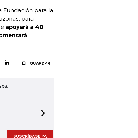
a Fundación para la
azonas, para
de
apoyará a 40
 fomentará
GUARDAR
ARA
Next slide
SUSCRÍBASE YA