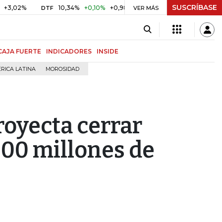
SUSCRÍBASE
10,34%
+0,10%
+0,98%
$ 416,91
+$ 0,05
+0,01%
DTF
UVR
VER MÁS
CAJA FUERTE
INDICADORES
INSIDE
RICA LATINA
MOROSIDAD
oyecta cerrar
000 millones de