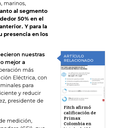
n, marinos,
anto al segmento
ededor 50% en el
terior. Y para la
u presencia en los
ecieron nuestras
ARTÍCULO
RELACIONADO
lo mejor a
peración más
ión Eléctrica, con
erminales para
ciente y reducir
ez, presidente de
Fitch afirmó
calificación de
Primax
de medición,
Colombia en