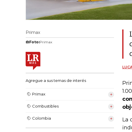
Primax
Foto:
Primax
LUCA
Agregue a sus temas de interés
Pri
1.0
Primax
com
obj
Combustibles
Colombia
La 
ind