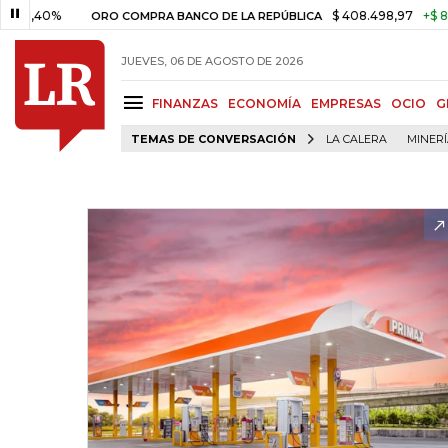
%
$ 408.498,97
+$ 8.753,81
ORO COMPRA BANCO DE LA REPÚBLICA
JUEVES, 06 DE AGOSTO DE 2026
FINANZAS
ECONOMÍA
EMPRESAS
OCIO
G
TEMAS DE CONVERSACIÓN
LA CALERA
MINER