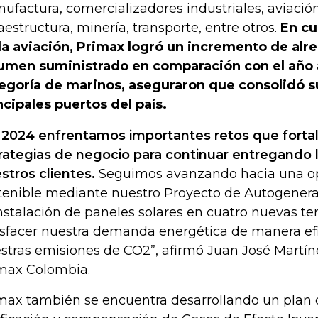
ufactura, comercializadores industriales, aviació
raestructura, minería, transporte, entre otros.
En cu
la aviación, Primax logró un incremento de alr
umen suministrado en comparación con el año an
egoría de marinos, aseguraron que consolidó s
ncipales puertos del país.
 2024 enfrentamos importantes retos que fortal
rategias de negocio para continuar entregando 
stros clientes.
Seguimos avanzando hacia una o
tenible mediante nuestro Proyecto de Autogenerac
instalación de paneles solares en cuatro nuevas t
isfacer nuestra demanda energética de manera efi
stras emisiones de CO2”, afirmó Juan José Martín
max Colombia.
max también se encuentra desarrollando un plan 