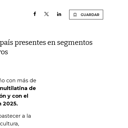
GUARDAR
el país presentes en segmentos
ros
año con más de
multilatina de
ón y con el
n 2025.
astecer a la
cultura,