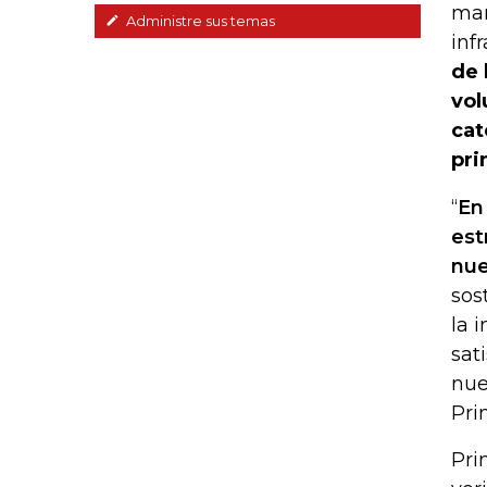
man
Administre sus temas
inf
de 
vol
cat
pri
“
En
est
nue
sos
la 
sat
nue
Pri
Pri