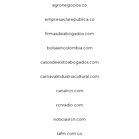
agronegocios.co
empresas.larepublica.co
firmasdeabogados.com
bolsaencolombia.com
casosdeexitoabogados.com
carnavalindustriacultural.com
canalrcn.com
rcnradio.com
noticiasrcn.com
lafm.com.co