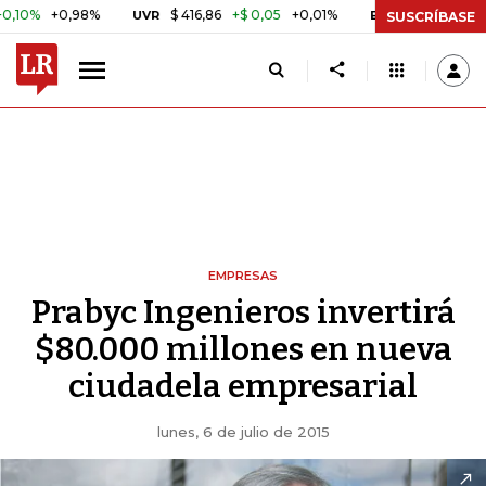
0,98%
$ 416,86
+$ 0,05
+0,01%
US$ 64.442,80
UVR
BITCOIN
SUSCRÍBASE
EMPRESAS
Prabyc Ingenieros invertirá
$80.000 millones en nueva
ciudadela empresarial
lunes, 6 de julio de 2015