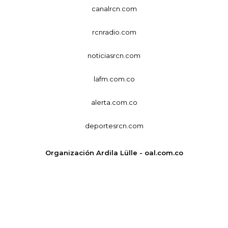
canalrcn.com
rcnradio.com
noticiasrcn.com
lafm.com.co
alerta.com.co
deportesrcn.com
Organización Ardila Lülle - oal.com.co