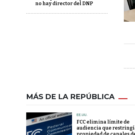
no hay director del DNP
MÁS DE LA REPÚBLICA
EE.UU.
FCC elimina límite de
audiencia que restringí
propiedad de canales d