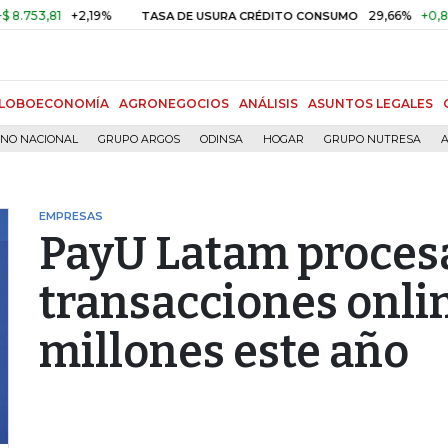
81
+2,19%
29,66%
+0,87%
+3
TASA DE USURA CRÉDITO CONSUMO
LOBOECONOMÍA
AGRONEGOCIOS
ANÁLISIS
ASUNTOS LEGALES
RNO NACIONAL
GRUPO ARGOS
ODINSA
HOGAR
GRUPO NUTRESA
A
EMPRESAS
PayU Latam proces
transacciones onli
millones este año