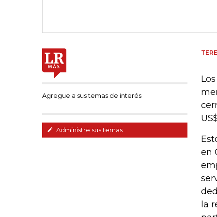
TERE
Los
men
Agregue a sus temas de interés
cer
US$
Administre sus temas
Est
en 
emp
ser
ded
la 