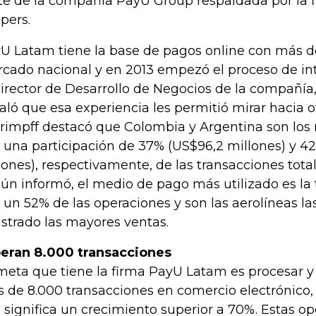
te de la compañía PayU Group respaldada por la 
pers.
U Latam tiene la base de pagos online con más de
cado nacional y en 2013 empezó el proceso de int
director de Desarrollo de Negocios de la compañía,
aló que esa experiencia les permitió mirar hacia o
rimpff destacó que Colombia y Argentina son los
 una participación de 37% (US$96,2 millones) y 4
lones), respectivamente, de las transacciones total
ún informó, el medio de pago más utilizado es la t
 un 52% de las operaciones y son las aerolíneas l
istrado las mayores ventas.
eran 8.000 transacciones
meta que tiene la firma PayU Latam es procesar y
 de 8.000 transacciones en comercio electrónico, 
 significa un crecimiento superior a 70%. Estas o