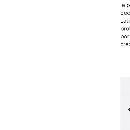
le 
dec
Lat
pro
por
cré