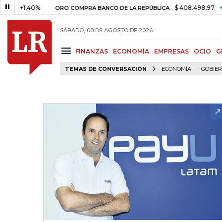
1,40%
$ 408.498,97
+$ 8.753,
ORO COMPRA BANCO DE LA REPÚBLICA
SÁBADO, 08 DE AGOSTO DE 2026
FINANZAS
ECONOMÍA
EMPRESAS
OCIO
G
TEMAS DE CONVERSACIÓN
ECONOMÍA
GOBIE