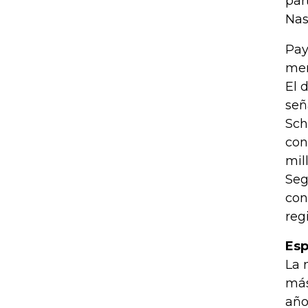
par
Nas
Pay
mer
El 
señ
Sch
con
mil
Seg
con
reg
Esp
La 
más
año