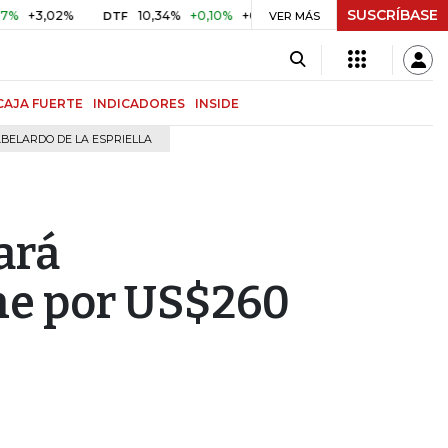
SUSCRÍBASE
,02%
10,34%
+0,10%
+0,98%
$ 416,96
+$ 0,05
+0,0
DTF
UVR
VER MÁS
CAJA FUERTE
INDICADORES
INSIDE
BELARDO DE LA ESPRIELLA
ará
ne por US$260