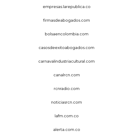
empresas.larepublica.co
firmasdeabogados.com
bolsaencolombia.com
casosdeexitoabogados.com
carnavalindustriacultural.com
canalrcn.com
rcnradio.com
noticiasrcn.com
lafm.com.co
alerta.com.co