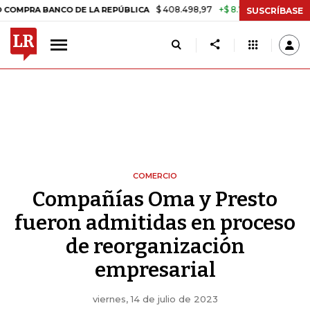
$ 408.498,97
+$ 8.753,81
+2,19%
ANCO DE LA REPÚBLICA
TASA D
SUSCRÍBASE
COMERCIO
Compañías Oma y Presto
fueron admitidas en proceso
de reorganización
empresarial
viernes, 14 de julio de 2023