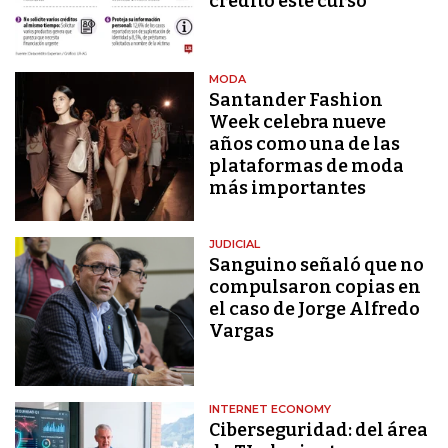
crédito este curso
MODA
Santander Fashion
Week celebra nueve
años como una de las
plataformas de moda
más importantes
JUDICIAL
Sanguino señaló que no
compulsaron copias en
el caso de Jorge Alfredo
Vargas
INTERNET ECONOMY
Ciberseguridad: del área