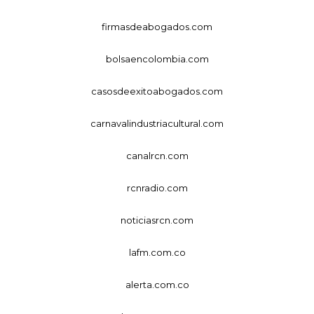
firmasdeabogados.com
bolsaencolombia.com
casosdeexitoabogados.com
carnavalindustriacultural.com
canalrcn.com
rcnradio.com
noticiasrcn.com
lafm.com.co
alerta.com.co