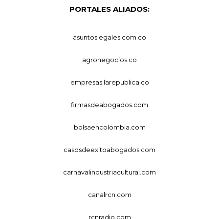
PORTALES ALIADOS:
asuntoslegales.com.co
agronegocios.co
empresas.larepublica.co
firmasdeabogados.com
bolsaencolombia.com
casosdeexitoabogados.com
carnavalindustriacultural.com
canalrcn.com
rcnradio.com