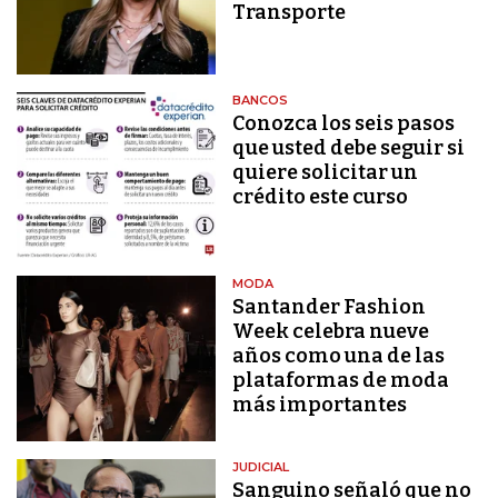
Transporte
BANCOS
Conozca los seis pasos
que usted debe seguir si
quiere solicitar un
crédito este curso
MODA
Santander Fashion
Week celebra nueve
años como una de las
plataformas de moda
más importantes
JUDICIAL
Sanguino señaló que no