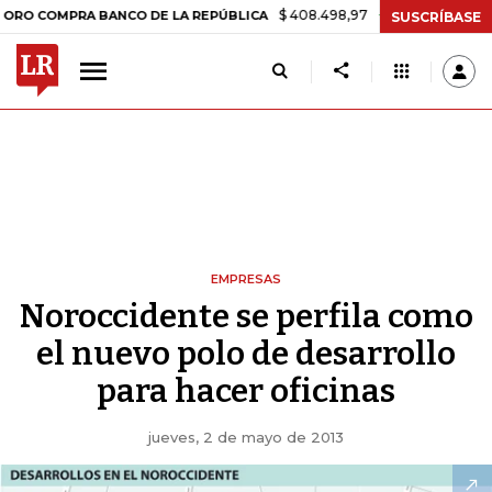
$ 408.498,97
+$ 8.753,81
+2,19%
MPRA BANCO DE LA REPÚBLICA
T
SUSCRÍBASE
EMPRESAS
Noroccidente se perfila como
el nuevo polo de desarrollo
para hacer oficinas
jueves, 2 de mayo de 2013