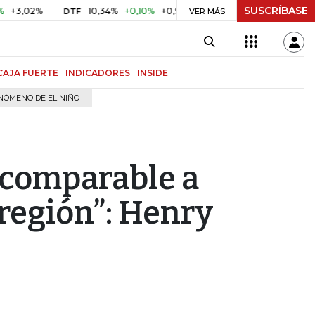
SUSCRÍBASE
2%
10,34%
+0,10%
+0,98%
$ 416,86
+$ 0,05
+0,01%
DTF
UVR
VER MÁS
CAJA FUERTE
INDICADORES
INSIDE
NÓMENO DE EL NIÑO
 comparable a
 región”: Henry