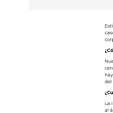
Est
cas
cor
¿Có
Nue
cen
hay
del
¿Cu
La 
al 