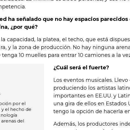
petencia.
ed ha señalado que no hay espacios parecidos
ina, ¿por qué?
 la capacidad, la platea, el techo, que está dispue
ura, y la zona de producción. No hay ninguna are
 tenga 10 muelles para entrar 10 camiones a la vez
¿Cuál será el fuerte?
Los eventos musicales. Llevo
produciendo los artistas lati
s
importantes en EE.UU. y Lati
una gira de ellos en Estados 
ción por el
 y el hecho de
tengo la opción de hacerla e
cnología
 arenas del
Además, los productores ind