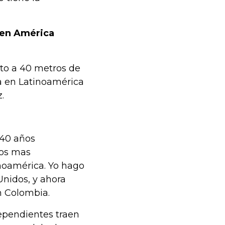
 en América
sto a 40 metros de
na en Latinoamérica
.
 40 años
nos mas
noamérica. Yo hago
Unidos, y ahora
n Colombia.
ependientes traen