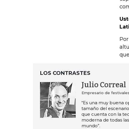
com
Ust
Lat
Por
alt
que
LOS CONTRASTES
Julio Correal
Empresario de festivale
“Es una muy buena op
tamaño del escenario
que cuenta con la te
moderna de todas las
mundo”.