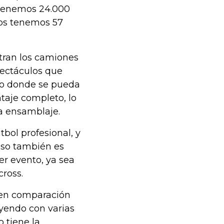
 tenemos 24.000
ros tenemos 57
tran los camiones
pectáculos que
nto donde se pueda
taje completo, lo
a ensamblaje.
bol profesional, y
piso también es
er evento, ya sea
ross.
 en comparación
uyendo con varias
 tiene la