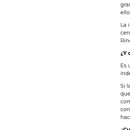
gra
ello
La 
cer
Rin
¿Y 
Es 
ind
Si 
que
com
con
hac
¿Cu