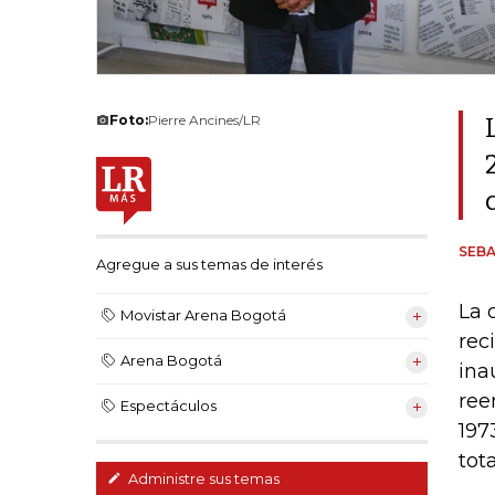
Foto:
Pierre Ancines/LR
SEB
Agregue a sus temas de interés
La 
Movistar Arena Bogotá
rec
Arena Bogotá
ina
ree
Espectáculos
197
tota
Administre sus temas