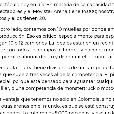
ectáculo hoy en día. En materia de ca capacidad
ectadores y el Movistar Arena tiene 14.000; nosot
cos y ellos tienen 20.
 otro lado, contamos con 10 muelles por donde en
producción. Eso es crítico, especialmente para es
gan 10 o 12 camiones. La idea es estar en un reci
rar con todos los equipos al tiempo y hacer el mon
 permite ahorrar dinero y disminuir el tiempo par
más, la platea tiene divisiones de un campo de fút
ía que supera tres veces al de la competencia. El 
ecial, porque está pensado para aguantar cualqui
iliar, o una competencia de monstertruck o motoc
a ventaja que tenemos no solo en Colombia, sino
 otras arenas en el mundo, es que se está constr
acidades. La mínima es 5.000 personas, y eso no lo