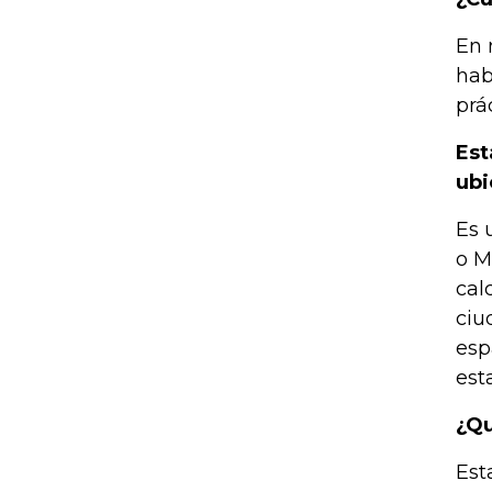
En 
hab
prá
Est
ubi
Es 
o M
cal
ciu
esp
est
¿Qu
Est