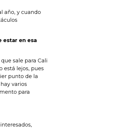
al año, y cuando
táculos
e estar en esa
 que sale para Cali
 está lejos, pues
er punto de la
 hay varios
omento para
interesados,