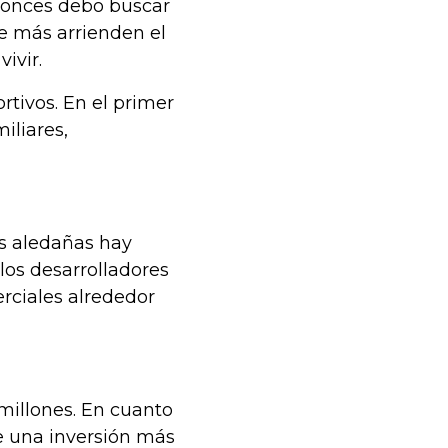
ntonces debo buscar
e más arrienden el
ivir.
tivos. En el primer
iliares,
as aledañas hay
 los desarrolladores
rciales alrededor
 millones. En cuanto
ne una inversión más