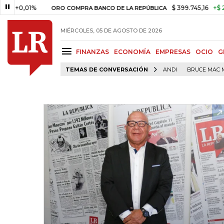
,01%
$ 399.745,16
+$ 2.295,71
ORO COMPRA BANCO DE LA REPÚBLICA
MIÉRCOLES, 05 DE AGOSTO DE 2026
FINANZAS
ECONOMÍA
EMPRESAS
OCIO
G
TEMAS DE CONVERSACIÓN
ANDI
BRUCE MAC 