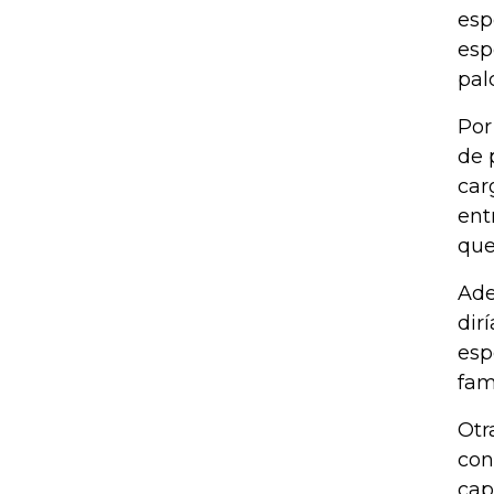
esp
esp
pal
Por
de 
car
ent
que
Ade
dir
esp
fam
Otr
con
cap