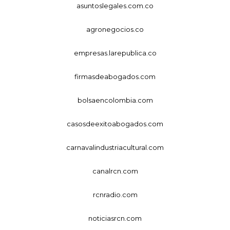
asuntoslegales.com.co
agronegocios.co
empresas.larepublica.co
firmasdeabogados.com
bolsaencolombia.com
casosdeexitoabogados.com
carnavalindustriacultural.com
canalrcn.com
rcnradio.com
noticiasrcn.com