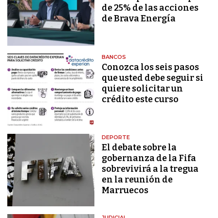
de 25% de las acciones
de Brava Energía
BANCOS
Conozca los seis pasos
que usted debe seguir si
quiere solicitar un
crédito este curso
DEPORTE
El debate sobre la
gobernanza de la Fifa
sobrevivirá a la tregua
en la reunión de
Marruecos
JUDICIAL