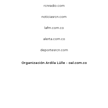
rcnradio.com
noticiasrcn.com
lafm.com.co
alerta.com.co
deportesrcn.com
Organización Ardila Lülle - oal.com.co