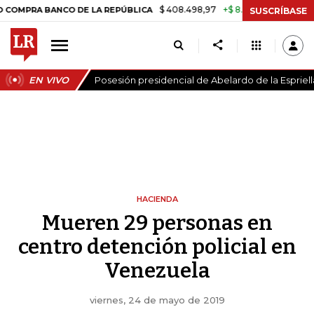
$ 408.498,97
+$ 8.753,81
+2,19%
BANCO DE LA REPÚBLICA
TASA 
SUSCRÍBASE
EN VIVO
Posesión presidencial de Abelardo de la Espriell
HACIENDA
Mueren 29 personas en
centro detención policial en
Venezuela
viernes, 24 de mayo de 2019