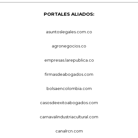
PORTALES ALIADOS:
asuntoslegales.com.co
agronegocios.co
empresas.larepublica.co
firmasdeabogados.com
bolsaencolombia.com
casosdeexitoabogados.com
carnavalindustriacultural.com
canalrcn.com