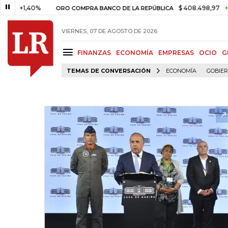
,40%
$ 408.498,97
+$ 8.753,8
ORO COMPRA BANCO DE LA REPÚBLICA
VIERNES, 07 DE AGOSTO DE 2026
FINANZAS
ECONOMÍA
EMPRESAS
OCIO
G
TEMAS DE CONVERSACIÓN
ECONOMÍA
GOBIE