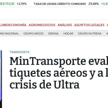
1
+2,19%
29,66%
+0,87%
+3,
TASA DE USURA CRÉDITO CONSUMO
LOBOECONOMÍA
AGRONEGOCIOS
ANÁLISIS
ASUNTOS LEGALES
RNO NACIONAL
GRUPO ARGOS
ODINSA
HOGAR
GRUPO NUTRESA
A
TRANSPORTE
MinTransporte eval
tiquetes aéreos y a 
crisis de Ultra