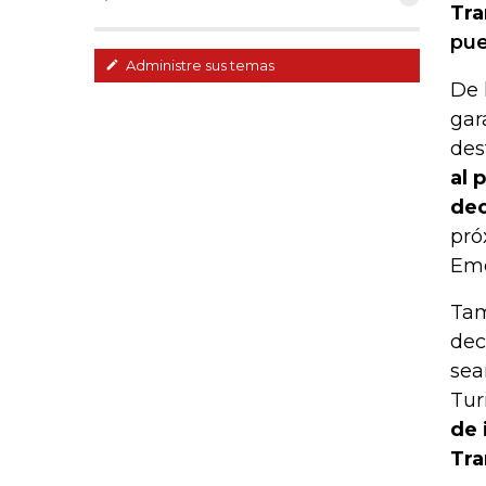
Tra
pue
Administre sus temas
De 
gar
des
al 
dec
pró
Eme
Tam
dec
sea
Tur
de 
Tra