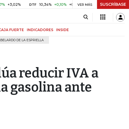
SUSCRÍBASE
02%
10,34%
+0,10%
+0,98%
$ 416,91
+$ 0,05
+0,01%
DTF
UVR
VER MÁS
CAJA FUERTE
INDICADORES
INSIDE
BELARDO DE LA ESPRIELLA
úa reducir IVA a
la gasolina ante