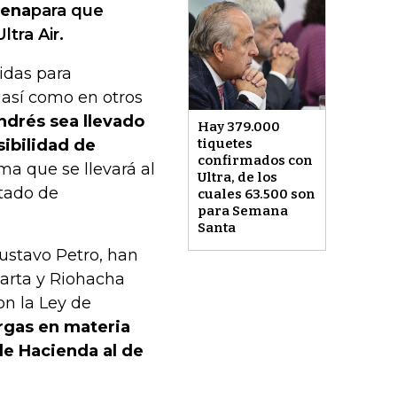
tena
para que
tra Air.
idas para
 así como en otros
ndrés sea llevado
Hay 379.000
sibilidad de
tiquetes
confirmados con
ema que se llevará al
Ultra, de los
stado de
cuales 63.500 son
para Semana
Santa
ustavo Petro, han
Marta y Riohacha
on la Ley de
argas en materia
de Hacienda al de