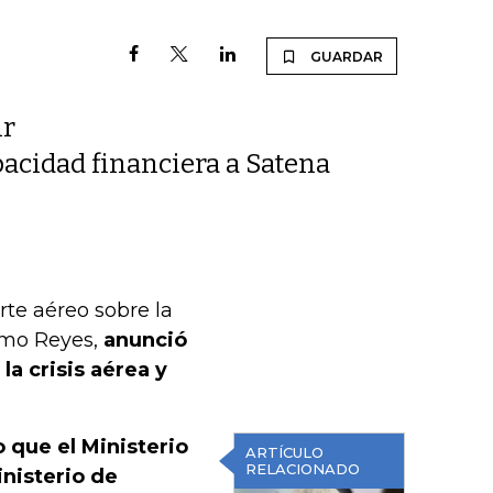
GUARDAR
ir
pacidad financiera a Satena
te aéreo sobre la
ermo Reyes,
anunció
a crisis aérea y
 que el Ministerio
ARTÍCULO
RELACIONADO
inisterio de