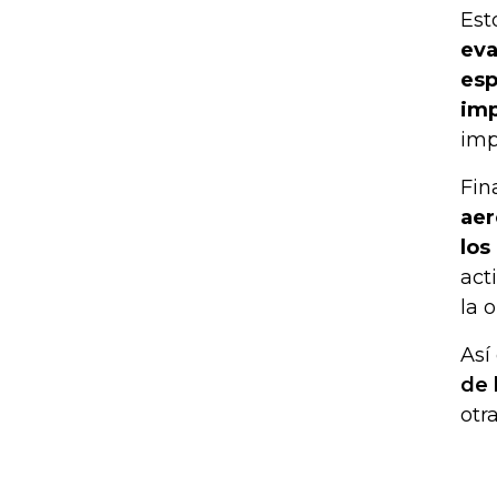
Est
eva
esp
imp
imp
Fin
aer
los
act
la 
Así
de 
otr