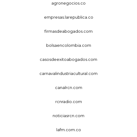
agronegocios.co
empresas.larepublica.co
firmasdeabogados.com
bolsaencolombia.com
casosdeexitoabogados.com
carnavalindustriacultural.com
canalrcn.com
rcnradio.com
noticiasrcn.com
lafm.com.co