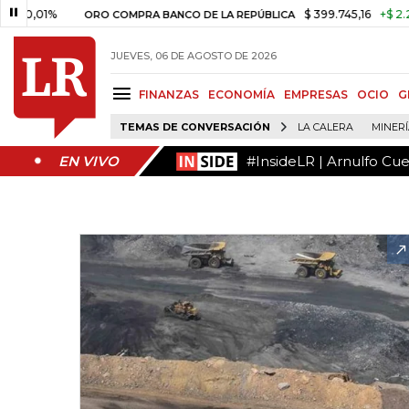
#InsideLR | Arnulfo Cu
EN VIVO
1%
$ 399.745,16
+$ 2.295,71
+
ORO COMPRA BANCO DE LA REPÚBLICA
JUEVES, 06 DE AGOSTO DE 2026
FINANZAS
ECONOMÍA
EMPRESAS
OCIO
G
TEMAS DE CONVERSACIÓN
LA CALERA
MINER
#InsideLR | Arnulfo Cu
EN VIVO