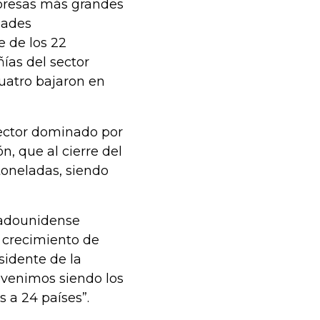
mpresas más grandes
dades
e de los 22
ías del sector
cuatro bajaron en
 sector dominado por
, que al cierre del
toneladas, siendo
tadounidense
 crecimiento de
sidente de la
 venimos siendo los
 a 24 países”.