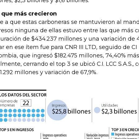
ones, $2,5 billones y $1,6 billones.
 que más crecieron
e a que estas carboneras se mantuvieron al mand
resos ninguna de ellas estuvo entre las que más c
turación de $434.237 millones y una variación de 
ar en ese ítem fue para CNR III LTD, seguido de C
ombia, que ingresó $182.475 millones, 74,40% más
almente, cerrando el top 3 se ubicó C.I. LCC S.A.S., 
1.292 millones y variación de 67,9%.