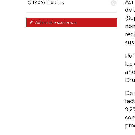
Así
1.000 empresas
de 
(Su
Administre sus temas
nom
reg
sus
Por
las
año
Dru
De 
fac
9,2
com
pro