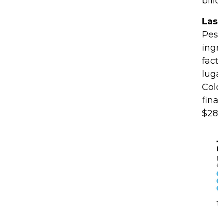
bill
Las
Pes
ing
fac
lug
Col
fin
$28