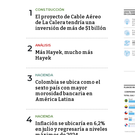
1
CONSTRUCCIÓN
El proyecto de Cable Aéreo
de La Calera tendría una
inversión de más de $1 billón
2
ANÁLISIS
Más Hayek, mucho más
Hayek
3
HACIENDA
Colombia se ubica como el
sexto país con mayor
morosidad bancaria en
América Latina
4
HACIENDA
Inflación se ubicaría en 6,2%
en julio y regresaría a niveles
máximos de 2024