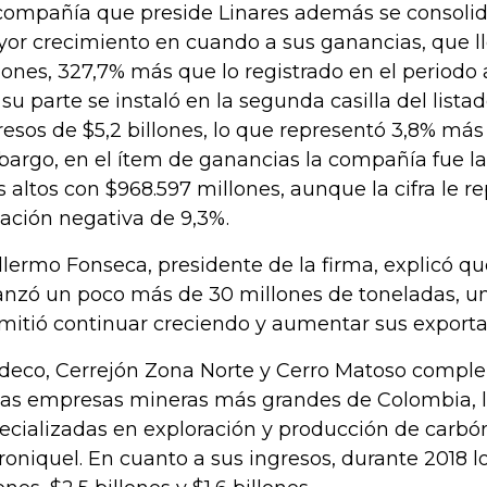
compañía que preside Linares además se consoli
or crecimiento en cuando a sus ganancias, que l
lones, 327,7% más que lo registrado en el periodo 
 su parte se instaló en la segunda casilla del lista
resos de $5,2 billones, lo que representó 3,8% más
argo, en el ítem de ganancias la compañía fue la 
 altos con $968.597 millones, aunque la cifra le r
iación negativa de 9,3%.
llermo Fonseca, presidente de la firma, explicó q
anzó un poco más de 30 millones de toneladas, una
mitió continuar creciendo y aumentar sus exporta
deco, Cerrejón Zona Norte y Cerro Matoso comple
las empresas mineras más grandes de Colombia, l
ecializadas en exploración y producción de carbón
rroniquel. En cuanto a sus ingresos, durante 2018 l