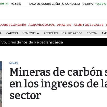
ervo, presidente de Fedetranscarga
0,58%
29,66%
+0,87%
+3,02%
TASA DE USURA CRÉDITO CONSUMO
LOBOECONOMÍA
AGRONEGOCIOS
ANÁLISIS
ASUNTOS LEGALES
ÍA
CARBÓN
VENEZUELA
PETRÓLEO
GRUPO ARGOS
EBITDA
AMÉ
ervo, presidente de Fedetranscarga
MINAS
Mineras de carbón 
en los ingresos de 
sector