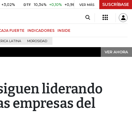
SUSCRÍBASE
VER AHORA
10,34%
+0,10%
+0,98%
$ 416,86
+$ 0,05
+0,01%
DTF
UVR
VER MÁS
CAJA FUERTE
INDICADORES
INSIDE
RICA LATINA
MOROSIDAD
VER AHORA
siguen liderando
las empresas del