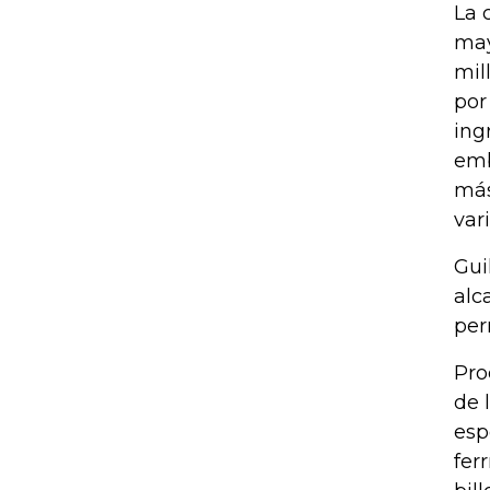
La 
may
mil
por
ing
emb
más
var
Gui
alc
per
Pro
de 
esp
fer