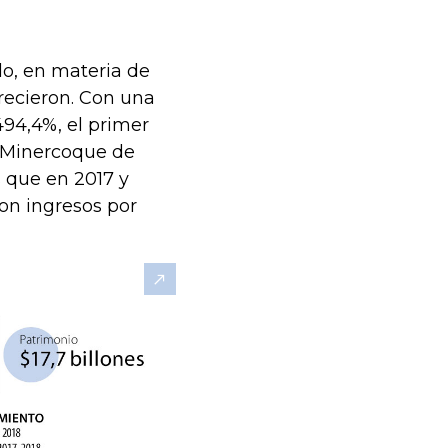
o, en materia de
recieron. Con una
494,4%, el primer
I Minercoque de
 que en 2017 y
con ingresos por