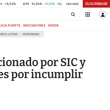
SUSCRÍBASE
2%
10,34%
+0,10%
+0,98%
$ 416,86
+$ 0,05
+0,01%
DTF
UVR
VER MÁS
CAJA FUERTE
INDICADORES
INSIDE
RICA LATINA
MOROSIDAD
cionado por SIC y
es por incumplir