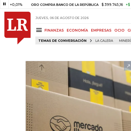
,01%
$ 399.745,16
+$ 2.295,71
ORO COMPRA BANCO DE LA REPÚBLICA
JUEVES, 06 DE AGOSTO DE 2026
FINANZAS
ECONOMÍA
EMPRESAS
OCIO
G
TEMAS DE CONVERSACIÓN
LA CALERA
MINER