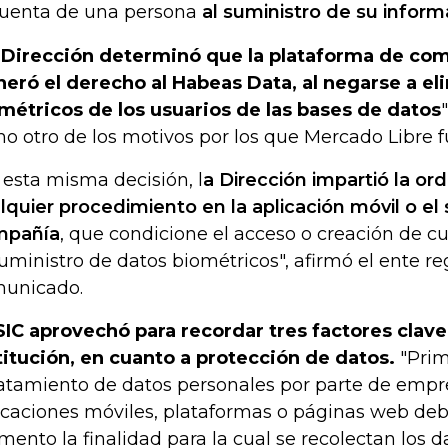
cuenta de una persona
al suministro de su inform
 Dirección determinó que la plataforma de com
neró el derecho al Habeas Data, al negarse a el
métricos de los usuarios de las bases de datos
o otro de los motivos por los que Mercado Libre 
 esta misma decisión, l
a Dirección impartió la or
lquier procedimiento en la aplicación móvil o el 
mpañía
, que condicione el acceso o creación de c
suministro de datos biométricos", afirmó el ente r
unicado.
SIC aprovechó para recordar tres factores clave
titución, en cuanto a protección de datos.
"Prim
ratamiento de datos personales por parte de emp
icaciones móviles, plataformas o páginas web deb
ento la finalidad para la cual se recolectan los d