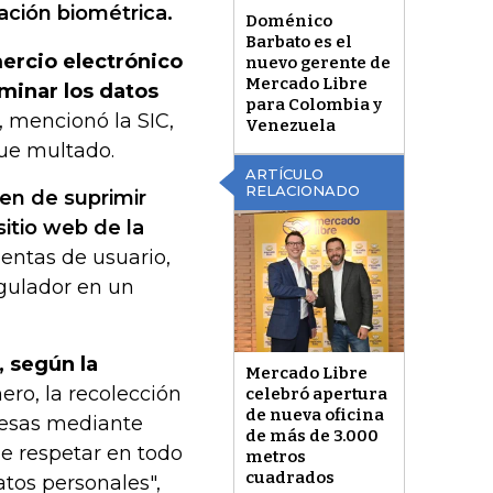
ación biométrica.
Doménico
Barbato es el
ercio electrónico
nuevo gerente de
Mercado Libre
iminar los datos
para Colombia y
", mencionó la SIC,
Venezuela
fue multado.
ARTÍCULO
RELACIONADO
den de suprimir
sitio web de la
uentas de usuario,
egulador en un
, según la
Mercado Libre
ero, la recolección
celebró apertura
de nueva oficina
resas mediante
de más de 3.000
e respetar en todo
metros
cuadrados
atos personales",