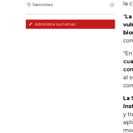
la 
Sanciones
"
La
vul
Administre sus temas
bio
com
"En
cua
co
al 
com
La 
ins
y t
apl
mom