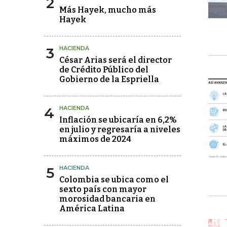
2
Más Hayek, mucho más
Hayek
3
HACIENDA
César Arias será el director
de Crédito Público del
Gobierno de la Espriella
4
HACIENDA
Inflación se ubicaría en 6,2%
en julio y regresaría a niveles
máximos de 2024
5
HACIENDA
Colombia se ubica como el
sexto país con mayor
morosidad bancaria en
América Latina