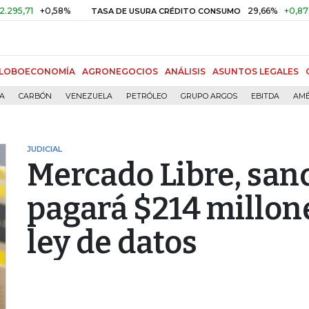
+0,58%
29,66%
+0,87%
+3,0
TASA DE USURA CRÉDITO CONSUMO
LOBOECONOMÍA
AGRONEGOCIOS
ANÁLISIS
ASUNTOS LEGALES
ÍA
CARBÓN
VENEZUELA
PETRÓLEO
GRUPO ARGOS
EBITDA
AMÉ
JUDICIAL
Mercado Libre, san
pagará $214 millon
ley de datos