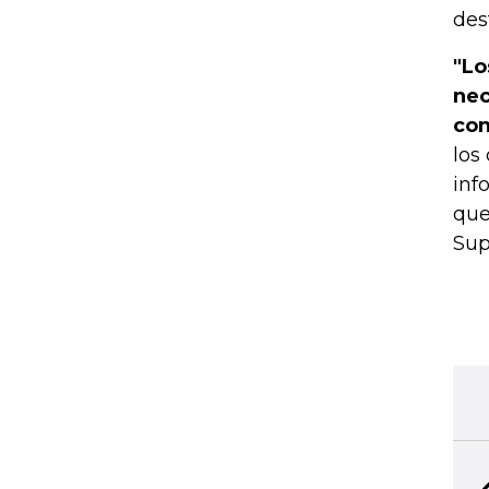
des
"Lo
nec
con
los
inf
que
Sup