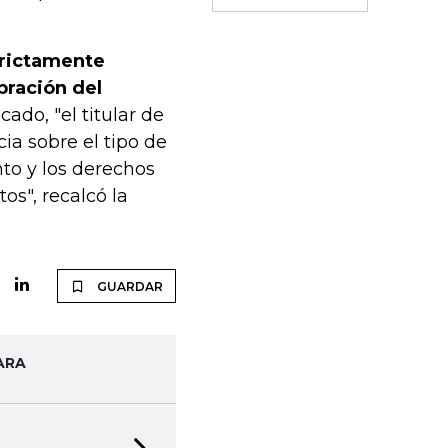
trictamente
ebración del
ado, "el titular de
ia sobre el tipo de
nto y los derechos
os", recalcó la
GUARDAR
ARA