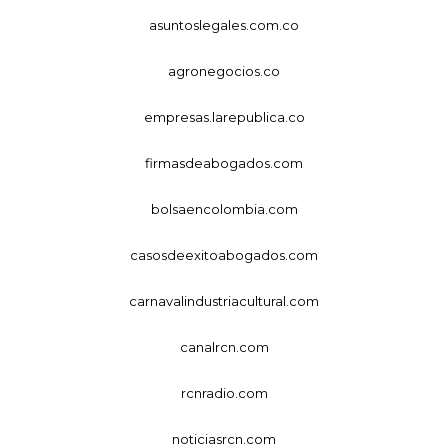
asuntoslegales.com.co
agronegocios.co
empresas.larepublica.co
firmasdeabogados.com
bolsaencolombia.com
casosdeexitoabogados.com
carnavalindustriacultural.com
canalrcn.com
rcnradio.com
noticiasrcn.com