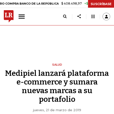
$ 408.498,97
+$ 8.753,81
+2,19%
RA BANCO DE LA REPÚBLICA
TAS
SUSCRÍBASE
SALUD
Medipiel lanzará plataforma
e-commerce y sumara
nuevas marcas a su
portafolio
jueves, 21 de marzo de 2019