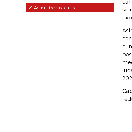
can
Administre sus temas
sie
exp
Asi
con
cum
pos
med
jug
202
Cab
red