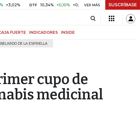
SUSCRÍBASE
02%
10,34%
+0,10%
+0,98%
$ 416,91
+$ 0,05
+0,01%
DTF
UVR
VER MÁS
CAJA FUERTE
INDICADORES
INSIDE
BELARDO DE LA ESPRIELLA
rimer cupo de
nabis medicinal