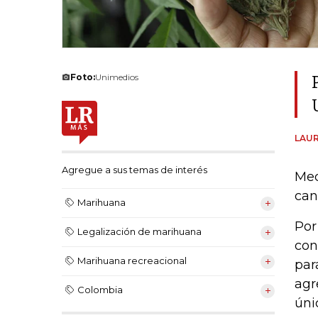
Foto:
Unimedios
LAUR
Agregue a sus temas de interés
Med
can
Marihuana
Por
Legalización de marihuana
con
Marihuana recreacional
par
agr
Colombia
úni