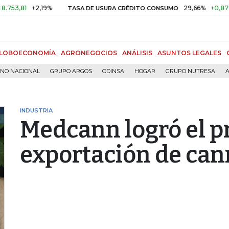
81
+2,19%
29,66%
+0,87%
+3,
TASA DE USURA CRÉDITO CONSUMO
LOBOECONOMÍA
AGRONEGOCIOS
ANÁLISIS
ASUNTOS LEGALES
RNO NACIONAL
GRUPO ARGOS
ODINSA
HOGAR
GRUPO NUTRESA
A
INDUSTRIA
Medcann logró el p
exportación de can