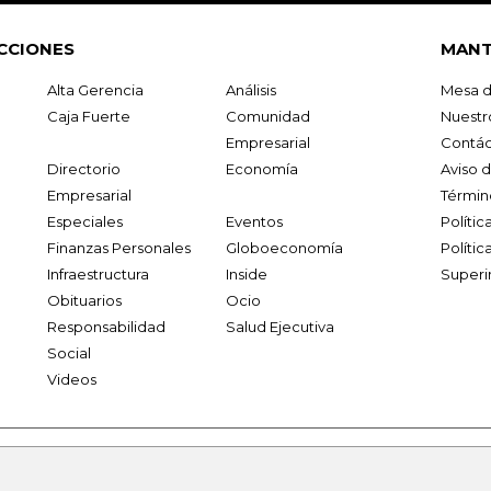
CCIONES
MANT
Alta Gerencia
Análisis
Mesa d
Caja Fuerte
Comunidad
Nuestr
Empresarial
Contác
Directorio
Economía
Aviso 
Empresarial
Términ
Especiales
Eventos
Políti
Finanzas Personales
Globoeconomía
Polític
Infraestructura
Inside
Superi
Obituarios
Ocio
Responsabilidad
Salud Ejecutiva
Social
Videos