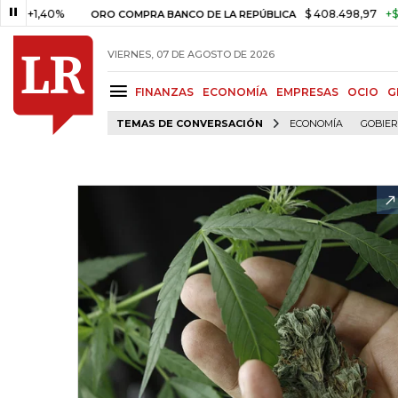
,40%
$ 408.498,97
+$ 8.753,
ORO COMPRA BANCO DE LA REPÚBLICA
VIERNES, 07 DE AGOSTO DE 2026
FINANZAS
ECONOMÍA
EMPRESAS
OCIO
G
TEMAS DE CONVERSACIÓN
ECONOMÍA
GOBIE