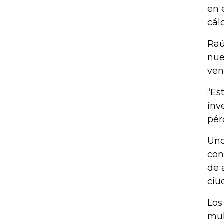
en 
cál
Raú
nue
ven
“Es
inv
pér
Uno
con
de 
ciu
Los
mul