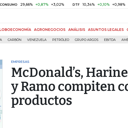
29,66%
+0,87%
+3,02%
10,34%
+0,10%
+0,98%
UMO
DTF
UV
LOBOECONOMÍA
AGRONEGOCIOS
ANÁLISIS
ASUNTOS LEGALES
ÍA
CARBÓN
VENEZUELA
PETRÓLEO
GRUPO ARGOS
EBITDA
AMÉ
EMPRESAS
McDonald’s, Hariner
y Ramo compiten co
productos