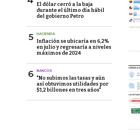
4
El dólar cerró a la baja
durante el último día hábil
del gobierno Petro
5
HACIENDA
Inflación se ubicaría en 6,2%
en julio y regresaría a niveles
máximos de 2024
6
BANCOS
"No subimos las tasas y aún
así obtuvimos utilidades por
$1,2 billones en tres años"