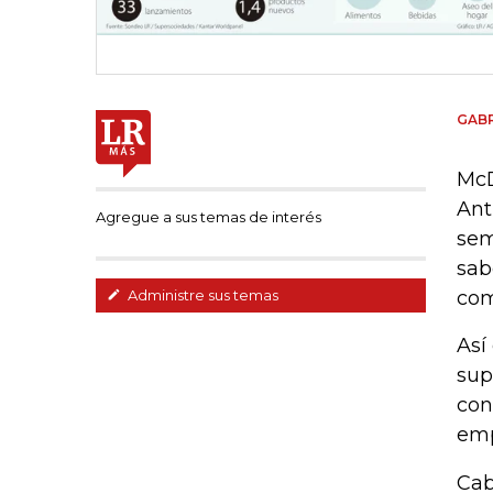
GABR
McD
Ant
Agregue a sus temas de interés
sem
sab
com
Administre sus temas
Así
sup
con
emp
Cab