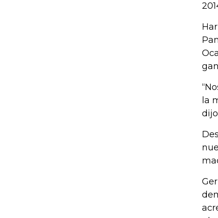
201
Har
Pan
Oca
gan
“No
la 
dij
Des
nue
mad
Ger
dem
acr