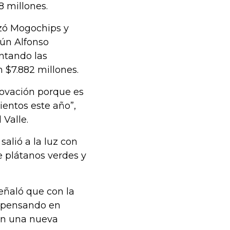
 millones.
anzó Mogochips y
gún Alfonso
ntando las
 $7.882 millones.
novación porque es
entos este año”,
 Valle.
lió a la luz con
 plátanos verdes y
eñaló que con la
á pensando en
on una nueva