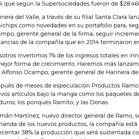
4 que según la Supersociedades fueron de $28.468
inera del Valle, a través de su filial Santa Clara l
ichips como novedades en su portafolio para, se
mpo, gerente general de la firma, seguir increme
ancias de la compañía que en 2014 terminaron en
sotros invertimos 1% de los ingresos totales en in
mejor forma de crecimiento. Haremos más lanzami
o Alfonso Ocampo, gerente general de Harinera del
pués de meses de especulación Productos Ramo sa
vos artículos bajo la manga como los paquetes de
uros; los ponqués Ramito, y las Donas.
mán Martínez, nuevo director general de Ramo, s
anda de los nuevos productos, la compañía est
ecentar 38% la producción que será sustentada c