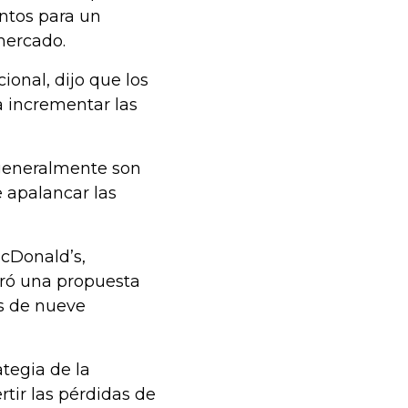
ntos para un
mercado.
ional, dijo que los
a incrementar las
 generalmente son
e apalancar las
cDonald’s,
uró una propuesta
ás de nueve
tegia de la
rtir las pérdidas de