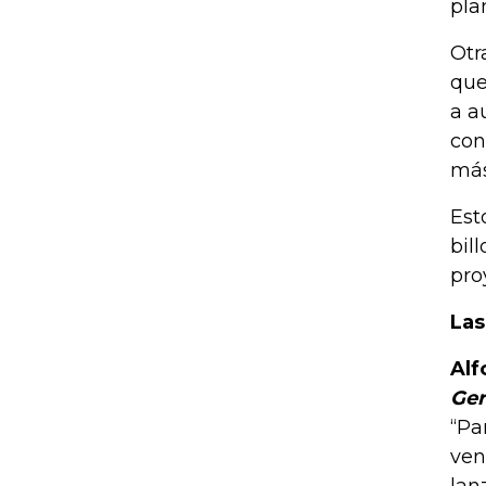
pla
Otr
que
a a
con
más
Est
bil
pro
Las
Al
Ger
“Pa
ven