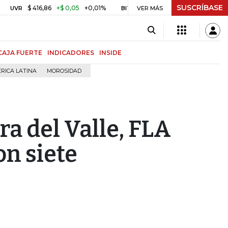
SUSCRÍBASE
$ 416,86
+$ 0,05
+0,01%
US$ 64.968,40
US$ 856,80
+1
R
BITCOIN
VER MÁS
CAJA FUERTE
INDICADORES
INSIDE
RICA LATINA
MOROSIDAD
a del Valle, FLA
n siete