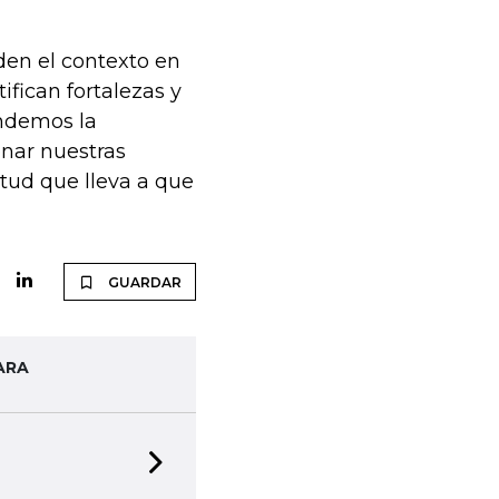
den el contexto en
ifican fortalezas y
endemos la
onar nuestras
tud que lleva a que
GUARDAR
ARA
Next slide
ciones impresas en formato digital