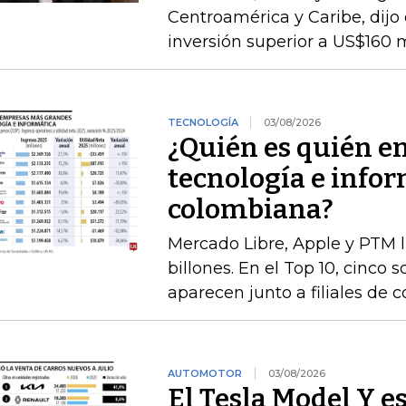
Centroamérica y Caribe, dij
inversión superior a US$160 
TECNOLOGÍA
03/08/2026
¿Quién es quién e
tecnología e infor
colombiana?
Mercado Libre, Apple y PTM 
billones. En el Top 10, cinco 
aparecen junto a filiales de 
AUTOMOTOR
03/08/2026
El Tesla Model Y e