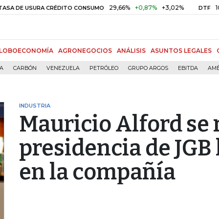
29,66%
+0,87%
+3,02%
10,34%
 USURA CRÉDITO CONSUMO
DTF
LOBOECONOMÍA
AGRONEGOCIOS
ANÁLISIS
ASUNTOS LEGALES
ÍA
CARBÓN
VENEZUELA
PETRÓLEO
GRUPO ARGOS
EBITDA
AMÉ
INDUSTRIA
Mauricio Alford se r
presidencia de JGB 
en la compañía