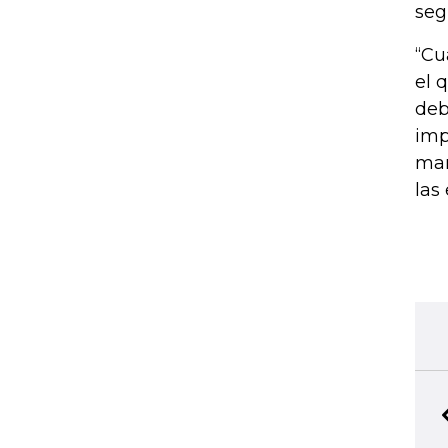
seg
“Cu
el 
deb
imp
mar
las
BIBLIOTECA PERSONAL
5
Seleccione y conserve sus artículos favoritos