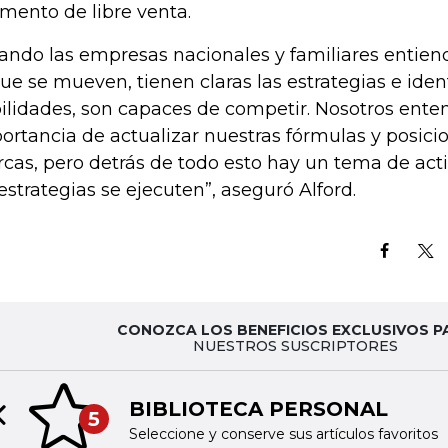
mento de libre venta.
ando las empresas nacionales y familiares entien
que se mueven, tienen claras las estrategias e ident
ilidades, son capaces de competir. Nosotros ent
ortancia de actualizar nuestras fórmulas y posici
cas, pero detrás de todo esto hay un tema de acti
 estrategias se ejecuten”, aseguró Alford.
CONOZCA LOS BENEFICIOS EXCLUSIVOS P
NUESTROS SUSCRIPTORES
TINTA DIGITAL
6
Previous slide
Acceda a nuestras publica