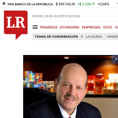
$ 399.745,16
+$ 2.295,71
+0,58%
BANCO DE LA REPÚBLICA
TASA DE
JUEVES, 06 DE AGOSTO DE 2026
FINANZAS
ECONOMÍA
EMPRESAS
OCIO
G
TEMAS DE CONVERSACIÓN
LA CALERA
MINER