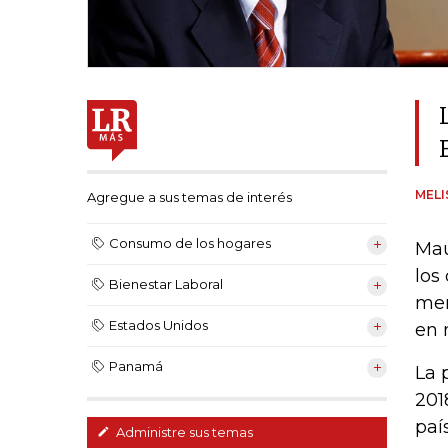
MELI
Agregue a sus temas de interés
Consumo de los hogares
Mau
los
Bienestar Laboral
mer
Estados Unidos
en 
Panamá
La 
201
paí
Administre sus temas