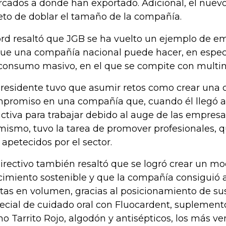
cados a donde han exportado. Adicional, el nuevo
reto de doblar el tamaño de la compañía.
ord resaltó que JGB se ha vuelto un ejemplo de 
que una compañía nacional puede hacer, en espec
consumo masivo, en el que se compite con multin
presidente tuvo que asumir retos como crear una 
promiso en una compañía que, cuando él llegó al
activa para trabajar debido al auge de las empresa
mismo, tuvo la tarea de promover profesionales, q
 apetecidos por el sector.
directivo también resaltó que se logró crear un m
cimiento sostenible y que la compañía consiguió
tas en volumen, gracias al posicionamiento de su
ecial de cuidado oral con Fluocardent, suplement
o Tarrito Rojo, algodón y antisépticos, los más ve