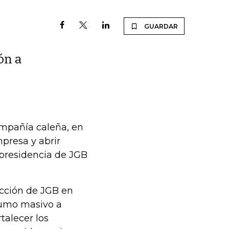
GUARDAR
ón a
ompañía caleña, en
presa y abrir
presidencia de JGB
ección de JGB en
nsumo masivo a
talecer los