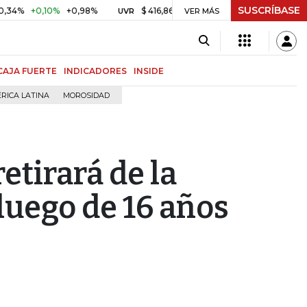
SUSCRÍBASE
+0,10%
+0,98%
$ 416,86
+$ 0,05
+0,01%
US$ 64.
UVR
VER MÁS
BITCOIN
CAJA FUERTE
INDICADORES
INSIDE
RICA LATINA
MOROSIDAD
etirará de la
luego de 16 años