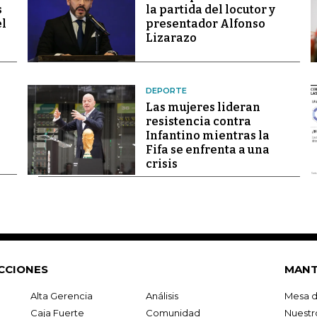
s
la partida del locutor y
el
presentador Alfonso
Lizarazo
DEPORTE
Las mujeres lideran
resistencia contra
Infantino mientras la
Fifa se enfrenta a una
crisis
CCIONES
MANT
Alta Gerencia
Análisis
Mesa d
Caja Fuerte
Comunidad
Nuestr