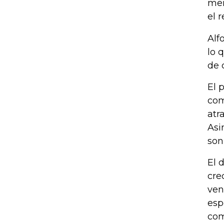
mer
el 
Alf
lo 
de 
El 
com
atr
Asi
son
El 
cre
ven
esp
com