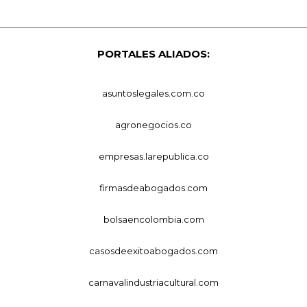
PORTALES ALIADOS:
asuntoslegales.com.co
agronegocios.co
empresas.larepublica.co
firmasdeabogados.com
bolsaencolombia.com
casosdeexitoabogados.com
carnavalindustriacultural.com