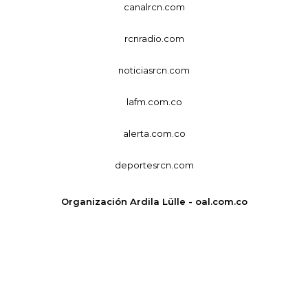
canalrcn.com
rcnradio.com
noticiasrcn.com
lafm.com.co
alerta.com.co
deportesrcn.com
Organización Ardila Lülle - oal.com.co