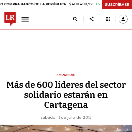
$ 408.498,97
+$ 8.753,81
+2,19%
A BANCO DE LA REPÚBLICA
TASA
SUSCRÍBASE
EMPRESAS
Más de 600 líderes del sector
solidario estarán en
Cartagena
sábado, 11 de julio de 2015