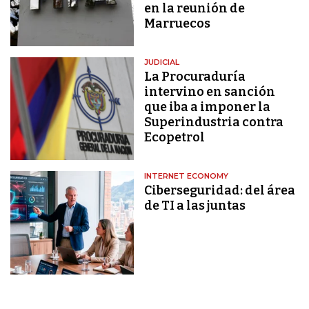
en la reunión de
Marruecos
JUDICIAL
La Procuraduría
intervino en sanción
que iba a imponer la
Superindustria contra
Ecopetrol
INTERNET ECONOMY
Ciberseguridad: del área
de TI a las juntas