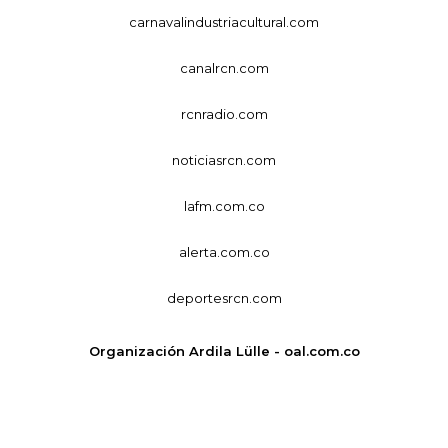
carnavalindustriacultural.com
canalrcn.com
rcnradio.com
noticiasrcn.com
lafm.com.co
alerta.com.co
deportesrcn.com
Organización Ardila Lülle - oal.com.co