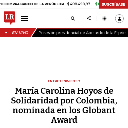
$ 408.498,97
+$ 8.753,81
+2,19%
A BANCO DE LA REPÚBLICA
TAS
SUSCRÍBASE
EN VIVO
Posesión presidencial de Abelardo de la Espriell
ENTRETENIMIENTO
María Carolina Hoyos de
Solidaridad por Colombia,
nominada en los Globant
Award