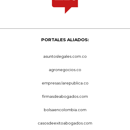
PORTALES ALIADOS:
asuntoslegales.com.co
agronegocios.co
empresas.larepublica.co
firmasdeabogados.com
bolsaencolombia.com
casosdeexitoabogados.com