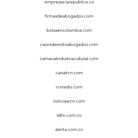
empresas.larepublica.co
firmasdeabogados.com
bolsaencolombia.com
casosdeexitoabogados.com
carnavalindustriacultural.com
canalrcn.com
rcnradio.com
noticiasrcn.com
lafm.com.co
alerta.com.co